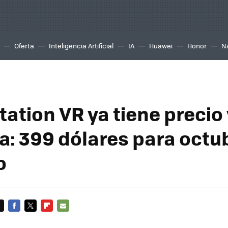
Oferta
Inteligencia Artificial
IA
Huawei
Honor
N
tation VR ya tiene precio
da: 399 dólares para octu
o
FACEBOOK
TWITTER
FLIPBOARD
E-