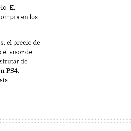
io. El
compra en los
, el precio de
el visor de
sfrutar de
un PS4
,
sta