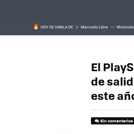
HOY SE HABLA DE
Mercado Libre
Motorola
El PlayS
de sali
este añ
Sin comentarios