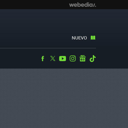
NUEVO
Facebook
Twitter
Youtube
Instagram
googlenews
Tiktok