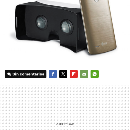
Sin comentarios
FACEBOOK
TWITTER
FLIPBOARD
E-
WHATSAPP
MAIL