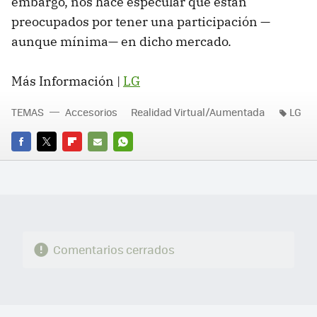
embargo, nos hace especular que están
preocupados por tener una participación —
aunque mínima— en dicho mercado.
Más Información |
LG
TEMAS
Accesorios
Realidad Virtual/Aumentada
LG
FACEBOOK
TWITTER
FLIPBOARD
E-
WHATSAPP
MAIL
Comentarios cerrados