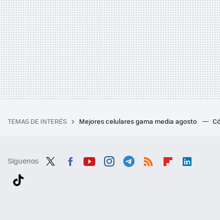
TEMAS DE INTERÉS
Mejores celulares gama media agosto
Có
Síguenos
Twit
Fac
You
Inst
Tele
RSS
Flip
Link
ter
ebo
tub
agr
gra
boa
edI
Tikt
ok
e
am
m
rd
n
ok