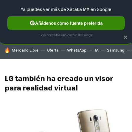
Ya puedes ver más de Xataka MX en Google
MENÚ
NUEVO
Añádenos como fuente preferida
SELECCIÓN
GAMING
HOME
AUTO
TERRITORIO SAM
Solo necesitas una cuenta de Google
×
HOY SE HABLA DE
Mercado Libre
Oferta
WhatsApp
IA
Samsung
LG también ha creado un visor
para realidad virtual