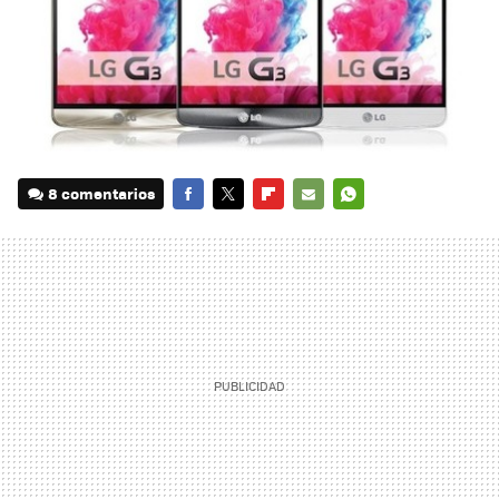
8 comentarios
FACEBOOK
TWITTER
FLIPBOARD
E-
WHATSAPP
MAIL