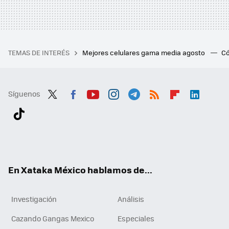
TEMAS DE INTERÉS
Mejores celulares gama media agosto
Có
Síguenos
Twit
Fac
You
Inst
Tele
RSS
Flip
Link
ter
ebo
tub
agr
gra
boa
edI
Tikt
ok
e
am
m
rd
n
ok
En Xataka México hablamos de...
Investigación
Análisis
Cazando Gangas Mexico
Especiales