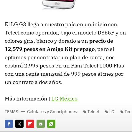
El LG G3 llega a nuestro país en un inicio con
Telcel como operador, bajo el modelo D855P y en
colores gris, blanco y dorado a un
precio de
12,579 pesos en Amigo Kit prepago
, pero si
optamos por contratar un plan de renta, nos
costará 2,999 pesos en un Plan Telcel 1000 Plus
con una renta mensual de 999 pesos al mes por
un contrato a dos años.
Más Información |
LG México
TEMAS
Celulares y Smartphones
Telcel
LG
Tec
FACEBOOK
TWITTER
FLIPBOARD
E-
WHATSAPP