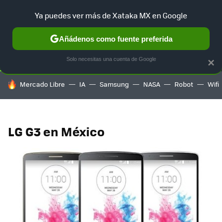
Ya puedes ver más de Xataka MX en Google
SELECCIÓN
GAMING
HOME
AUTO
TERRITORIO SAM
Añádenos como fuente preferida
Solo necesitas una cuenta de Google
×
HOY SE HABLA DE
Mercado Libre
IA
Samsung
NASA
Robot
Wifi
LG G3 en México