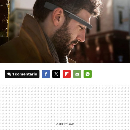
1 comentario
FACEBOOK
TWITTER
FLIPBOARD
E-
WHATSAPP
MAIL