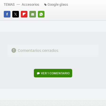
TEMAS
Accesorios
Google glass
FACEBOOK
TWITTER
FLIPBOARD
E-
WHATSAPP
MAIL
Comentarios cerrados
VER
1 COMENTARIO