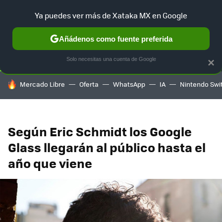
Ya puedes ver más de Xataka MX en Google
SELECCIÓN
GAMING
HOME
AUTO
TERRITORIO SAM
Añádenos como fuente preferida
Solo necesitas una cuenta de Google
×
HOY SE HABLA DE
Mercado Libre
Oferta
WhatsApp
IA
Nintendo Swi
Según Eric Schmidt los Google
Glass llegarán al público hasta el
año que viene