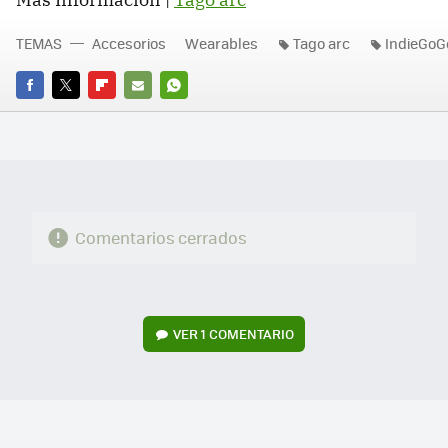
TEMAS
Accesorios
Wearables
Tago arc
IndieGoG
FACEBOOK
TWITTER
FLIPBOARD
E-
WHATSAPP
MAIL
Comentarios cerrados
VER
1 COMENTARIO