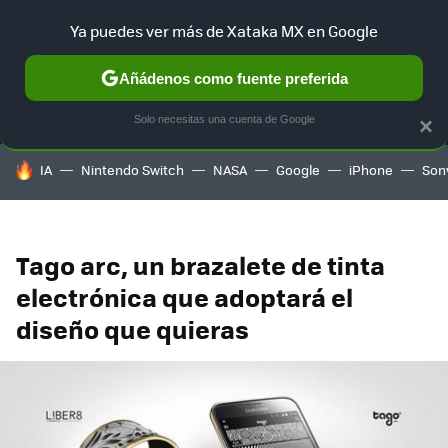
Ya puedes ver más de Xataka MX en Google
MENÚ
NUEVO
Añádenos como fuente preferida
SELECCIÓN
GAMING
HOME
AUTO
TERRITORIO SAM
Solo necesitas una cuenta de Google
×
HOY SE HABLA DE
IA
Nintendo Switch
NASA
Google
iPhone
Son
Tago arc, un brazalete de tinta
electrónica que adoptará el
diseño que quieras