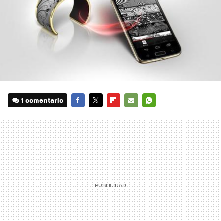
1 comentario
FACEBOOK
TWITTER
FLIPBOARD
E-
WHATSAPP
MAIL