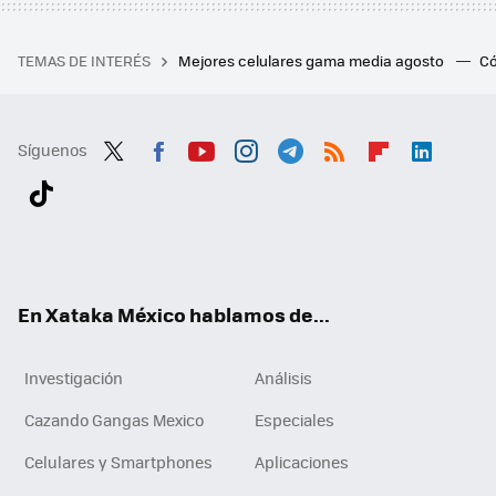
TEMAS DE INTERÉS
Mejores celulares gama media agosto
Có
Síguenos
Twit
Fac
You
Inst
Tele
RSS
Flip
Link
ter
ebo
tub
agr
gra
boa
edI
Tikt
ok
e
am
m
rd
n
ok
En Xataka México hablamos de...
Investigación
Análisis
Cazando Gangas Mexico
Especiales
Celulares y Smartphones
Aplicaciones