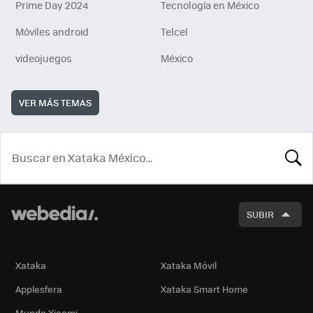
Prime Day 2024
Tecnología en México
Móviles android
Telcel
videojuegos
México
VER MÁS TEMAS
BUSCA
SUBIR
Xataka
Xataka Móvil
Applesfera
Xataka Smart Home
Mundo Xiaomi