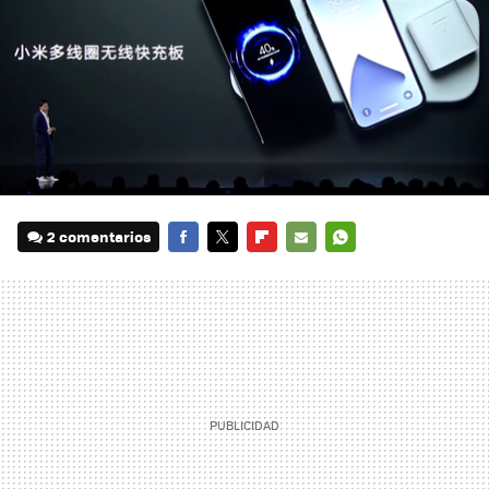
2 comentarios
FACEBOOK
TWITTER
FLIPBOARD
E-
WHATSAPP
MAIL