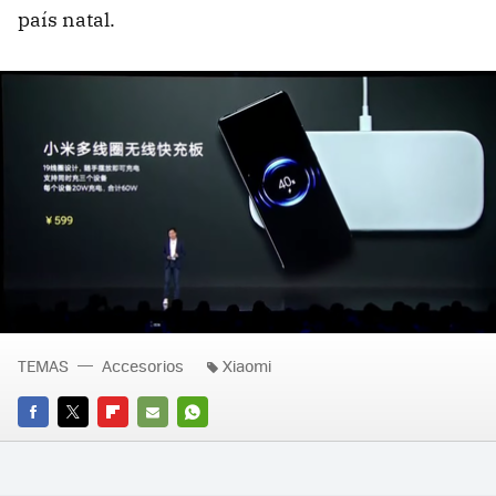
país natal.
TEMAS
Accesorios
Xiaomi
FACEBOOK
TWITTER
FLIPBOARD
E-
WHATSAPP
MAIL