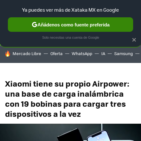
Ya puedes ver más de Xataka MX en Google
SELECCIÓN
GAMING
HOME
AUTO
TERRITORIO SAM
Añádenos como fuente preferida
Solo necesitas una cuenta de Google
×
HOY SE HABLA DE
Mercado Libre
Oferta
WhatsApp
IA
Samsung
Xiaomi tiene su propio Airpower:
una base de carga inalámbrica
con 19 bobinas para cargar tres
dispositivos a la vez