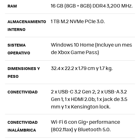
16 GB (8GB + 8GB) DDR4 3,200 MHz.
RAM
1 TB M.2 NVMe PCIe 3.0.
ALMACENAMIENTO
INTERNO
Windows 10 Home (Incluye un mes
SISTEMA
de Xbox Game Pass)
OPERATIVO
32.4 x 22.2 x 1.79 cm y 1.7 kg.
DIMENSIONES Y
PESO
2 x USB-C 3.2 Gen 2; 2 x USB-A 3.2
CONECTIVIDAD
Gen 1; 1 x HDMI 2.0b; 1 x jack de 3.5
mm y 1 x Kensington lock.
Wi-Fi 6 con Gig+ performance
CONECTIVIDAD
(802.11ax) y Bluetooth 5.0.
INALÁMBRICA