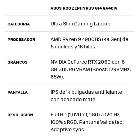
ASUS ROG ZEPHYRUS G14 GA40IV
Ultra Slim Gaming Laptop.
CATEGORÍA
AMD Ryzen 9 4900HS (4a Gen) de
PROCESADOR
8 núcleos y 16 hilos.
NVIDIA GeForce RTX 2060 con 6
GRÁFICOS
GB GDDR6 VRAM (Boost: 1298MHz,
65W).
IPS de 14 pulgadas antiflejante
PANTALLA
con acabado mate.
Full HD (1,920 x 1,080) a 120 Hz,
RESOLUCIÓN
100% sRGB, Pantone Validated,
Adaptive sync.