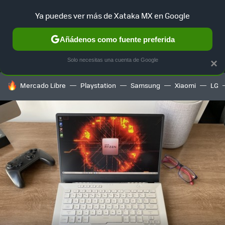
Ya puedes ver más de Xataka MX en Google
MENÚ
NUEVO
Añádenos como fuente preferida
SELECCIÓN
GAMING
HOME
AUTO
TERRITORIO SAM
Solo necesitas una cuenta de Google
×
HOY SE HABLA DE
Mercado Libre
Playstation
Samsung
Xiaomi
LG