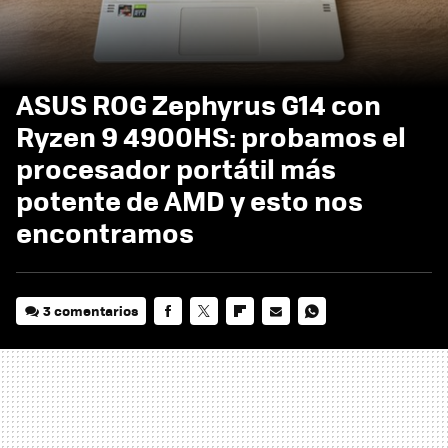
ASUS ROG Zephyrus G14 con
Ryzen 9 4900HS: probamos el
procesador portátil más
potente de AMD y esto nos
encontramos
3 comentarios
FACEBOOK
TWITTER
FLIPBOARD
E-
WHATSAPP
MAIL