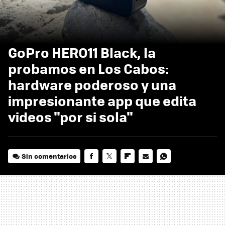
GoPro HERO11 Black, la
probamos en Los Cabos:
hardware poderoso y una
impresionante app que edita
videos "por si sola"
Sin comentarios
FACEBOOK
TWITTER
FLIPBOARD
E-
WHATSAPP
MAIL