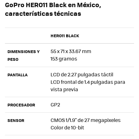
GoPro HERO11 Black en México,
características técnicas
HERO11 BLACK
55 x 71 x 33.67 mm
DIMENSIONES Y
153 gramos
PESO
LCD de 2.27 pulgadas táctil
PANTALLA
LCD frontal de 1.4 pulgadas para
vista previa
GP2
PROCESADOR
CMOS 1/1.9" de 27 megapixeles
SENSOR
Color de 10-bit