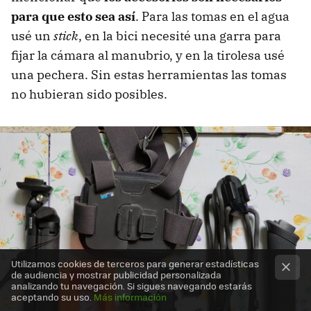
para que esto sea así
. Para las tomas en el agua
usé un
stick
, en la bici necesité una garra para
fijar la cámara al manubrio, y en la tirolesa usé
una pechera. Sin estas herramientas las tomas
no hubieran sido posibles.
Utilizamos cookies de terceros para generar estadísticas
de audiencia y mostrar publicidad personalizada
analizando tu navegación. Si sigues navegando estarás
aceptando su uso.
Más información