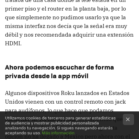
primer piso y el router en la planta baja, por lo
que simplemente no pudimos usarlo ya que la
misma interfaz nos decía que la señal era muy
débil y nos recomendada adquirir una extensión
HDMI.
Ahora podemos escuchar de forma
privada desde la app móvil
Algunos dispositivos Roku lanzados en Estados
Unidos vienen con un control remoto con jack
para audífonos, lo que hace que podamos
Utilizamos cookies de terceros para generar estadísticas
escuchar de forma privada
el contenido que
de audiencia y mostrar publicidad personalizada
estamos viendo en Roku, sin embargo esta
analizando tu navegación. Si sigues navegando estarás
aceptando su uso.
Más información
opción no ha llegado a México pero ahora con el