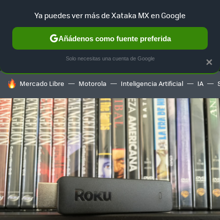
Ya puedes ver más de Xataka MX en Google
MENÚ
NUEVO
Añádenos como fuente preferida
SELECCIÓN
GAMING
HOME
AUTO
TERRITORIO SAM
Solo necesitas una cuenta de Google
×
HOY SE HABLA DE
Mercado Libre
Motorola
Inteligencia Artificial
IA