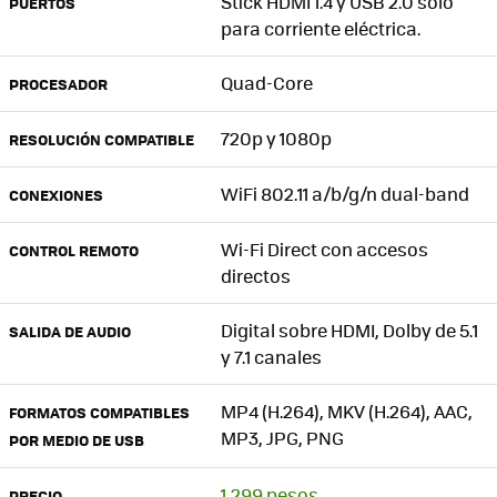
Stick HDMI 1.4 y USB 2.0 sólo
PUERTOS
para corriente eléctrica.
Quad-Core
PROCESADOR
720p y 1080p
RESOLUCIÓN COMPATIBLE
WiFi 802.11 a/b/g/n dual-band
CONEXIONES
Wi-Fi Direct con accesos
CONTROL REMOTO
directos
Digital sobre HDMI, Dolby de 5.1
SALIDA DE AUDIO
y 7.1 canales
MP4 (H.264), MKV (H.264), AAC,
FORMATOS COMPATIBLES
MP3, JPG, PNG
POR MEDIO DE USB
1,299 pesos
PRECIO