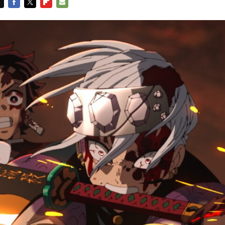
FACEBOOK
TWITTER
FLIPBOARD
E-
MAIL