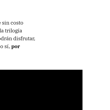
 sin costo
a trilogía
odrán disfrutar,
o sí,
por