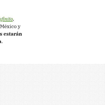
nfinito
,
 México y
s estarán
a
.