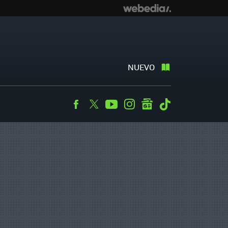
NUEVO
Facebook
Twitter
Youtube
Instagram
googlenews
Tiktok