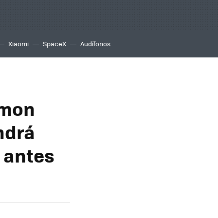
Xiaomi
SpaceX
Audífonos
emon
ndrá
s antes