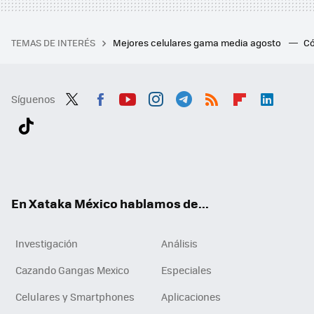
TEMAS DE INTERÉS
Mejores celulares gama media agosto
Có
Síguenos
Twit
Fac
You
Inst
Tele
RSS
Flip
Link
ter
ebo
tub
agr
gra
boa
edI
Tikt
ok
e
am
m
rd
n
ok
En Xataka México hablamos de...
Investigación
Análisis
Cazando Gangas Mexico
Especiales
Celulares y Smartphones
Aplicaciones