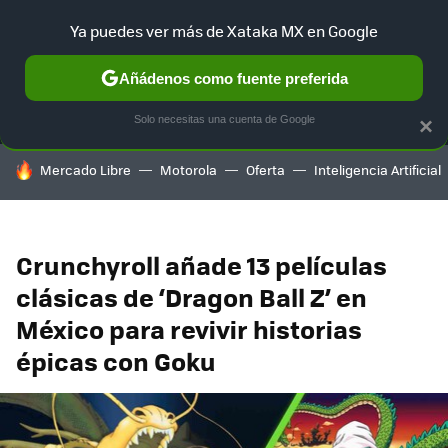
Ya puedes ver más de Xataka MX en Google
MENÚ
NUEVO
Añádenos como fuente preferida
SELECCIÓN
GAMING
HOME
AUTO
TERRITORIO SAM
Solo necesitas una cuenta de Google
×
HOY SE HABLA DE
Mercado Libre
Motorola
Oferta
Inteligencia Artificial
Crunchyroll añade 13 películas
clásicas de ‘Dragon Ball Z’ en
México para revivir historias
épicas con Goku