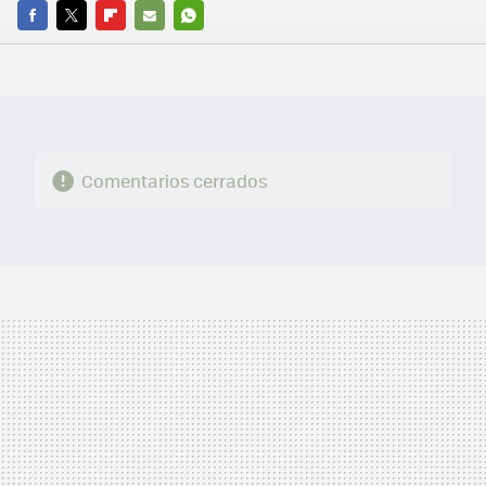
FACEBOOK
TWITTER
FLIPBOARD
E-
WHATSAPP
MAIL
Comentarios cerrados