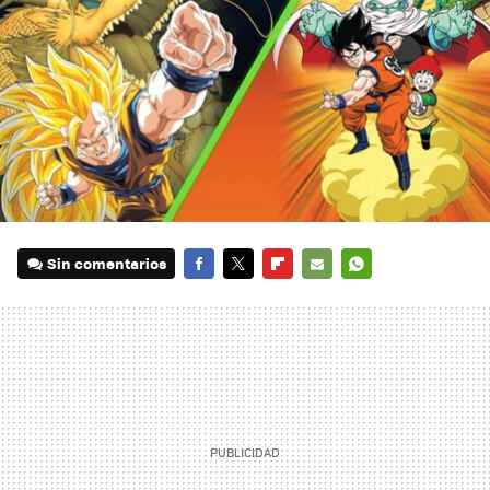
Sin comentarios
FACEBOOK
TWITTER
FLIPBOARD
E-
WHATSAPP
MAIL