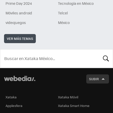
Prime Day 2024
Tecnología en México
Móviles android
Telcel
videojuegos
México
VER MÁS TEMAS
BUSCA
SUBIR
Xataka
Xataka Móvil
Applesfera
Xataka Smart Home