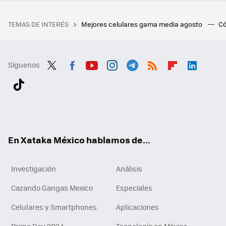
TEMAS DE INTERÉS
Mejores celulares gama media agosto
Có
Síguenos
Twit
Fac
You
Inst
Tele
RSS
Flip
Link
ter
ebo
tub
agr
gra
boa
edI
Tikt
ok
e
am
m
rd
n
ok
En Xataka México hablamos de...
Investigación
Análisis
Cazando Gangas Mexico
Especiales
Celulares y Smartphones
Aplicaciones