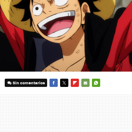
Sin comentarios
FACEBOOK
TWITTER
FLIPBOARD
E-
WHATSAPP
MAIL