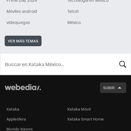
Prime Day 2024
Tecnología en México
Móviles android
Telcel
videojuegos
México
VER MÁS TEMAS
BUSCA
SUBIR
Xataka
Xataka Móvil
Applesfera
Xataka Smart Home
Mundo Xiaomi