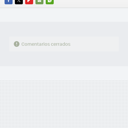
FACEBOOK
TWITTER
FLIPBOARD
E-
WHATSAPP
MAIL
Comentarios cerrados