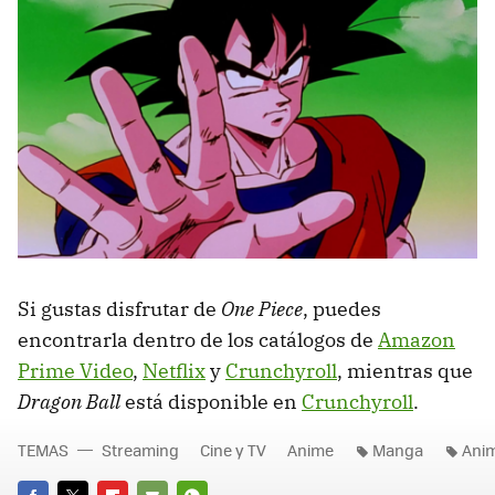
Si gustas disfrutar de
One Piece
, puedes
encontrarla dentro de los catálogos de
Amazon
Prime Video
,
Netflix
y
Crunchyroll
, mientras que
Dragon Ball
está disponible en
Crunchyroll
.
TEMAS
Streaming
Cine y TV
Anime
Manga
Ani