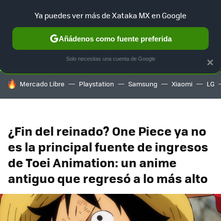
Ya puedes ver más de Xataka MX en Google
SELECCIÓN
GAMING
HOME
AUTO
TERRITORIO SAM
Añádenos como fuente preferida
Solo necesitas una cuenta de Google
×
HOY SE HABLA DE
Mercado Libre
Playstation
Samsung
Xiaomi
LG
¿Fin del reinado? One Piece ya no
es la principal fuente de ingresos
de Toei Animation: un anime
antiguo que regresó a lo más alto