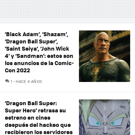
‘Black Adam’, ‘Shazam’,
‘Dragon Ball Super’,
‘Saint Seiya’, ‘John Wick
4’ y ‘Sandman’: estos son
los anuncios de la Comic-
Con 2022
COMENTARIOS
1
HACE 4 AÑOS
‘Dragon Ball Super:
Super Hero’ retrasa su
estreno en cines
después del hackeo que
recibieron los servidores