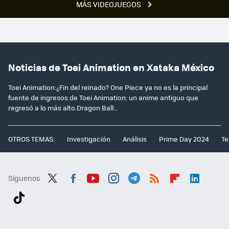
MÁS VIDEOJUEGOS
Noticias de Toei Animation en Xataka México
Toei Animation:¿Fin del reinado? One Piece ya no es la principal
fuente de ingresos de Toei Animation: un anime antiguo que
regresó a lo más alto.Dragon Ball:..
OTROS TEMAS:
Investigación
Análisis
Prime Day 2024
Te
Síguenos
Twit
Fac
You
Inst
Tele
RSS
Flip
Link
ter
ebo
tub
agr
gra
boa
edI
Tikt
ok
e
am
m
rd
n
ok