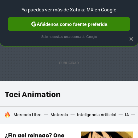
Ya puedes ver más de Xataka MX en Google
SELECCIÓN
GAMING
HOME
AUTO
TERRITORIO SAM
Añádenos como fuente preferida
Solo necesitas una cuenta de Google
×
Toei Animation
HOY SE HABLA DE
Mercado Libre
Motorola
Inteligencia Artificial
IA
¿Fin del reinado? One