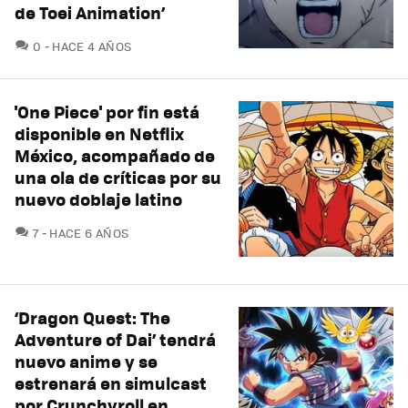
de Toei Animation’
COMENTARIOS
0
HACE 4 AÑOS
'One Piece' por fin está
disponible en Netflix
México, acompañado de
una ola de críticas por su
nuevo doblaje latino
COMENTARIOS
7
HACE 6 AÑOS
‘Dragon Quest: The
Adventure of Dai’ tendrá
nuevo anime y se
estrenará en simulcast
por Crunchyroll en