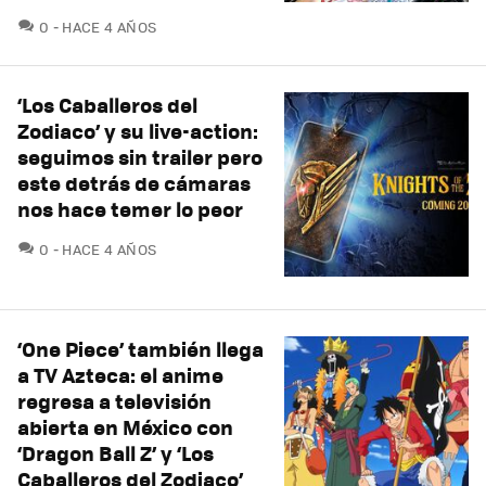
COMENTARIOS
0
HACE 4 AÑOS
‘Los Caballeros del
Zodiaco’ y su live-action:
seguimos sin trailer pero
este detrás de cámaras
nos hace temer lo peor
COMENTARIOS
0
HACE 4 AÑOS
‘One Piece’ también llega
a TV Azteca: el anime
regresa a televisión
abierta en México con
‘Dragon Ball Z’ y ‘Los
Caballeros del Zodiaco’