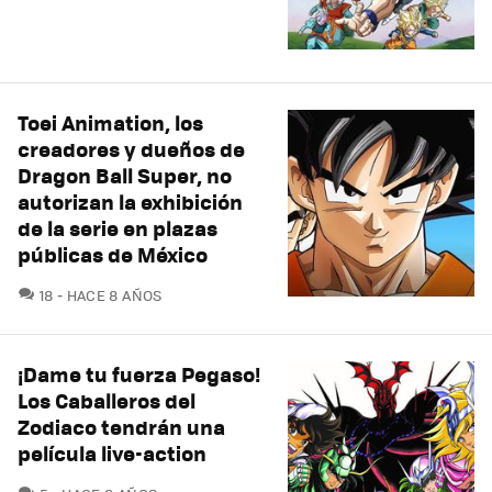
Toei Animation, los
creadores y dueños de
Dragon Ball Super, no
autorizan la exhibición
de la serie en plazas
públicas de México
COMENTARIOS
18
HACE 8 AÑOS
¡Dame tu fuerza Pegaso!
Los Caballeros del
Zodiaco tendrán una
película live-action
COMENTARIOS