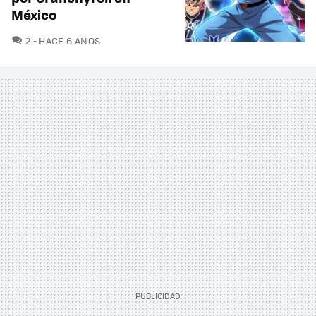
México
COMENTARIOS
2
HACE 6 AÑOS