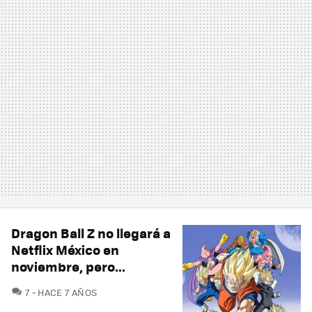
Dragon Ball Z no llegará a
Netflix México en
noviembre, pero...
COMENTARIOS
7
HACE 7 AÑOS