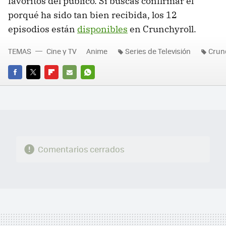
favoritos del público. Si buscas confirmar el
porqué ha sido tan bien recibida, los 12
episodios están
disponibles
en Crunchyroll.
TEMAS
Cine y TV
Anime
Series de Televisión
Crun
FACEBOOK
TWITTER
FLIPBOARD
E-
WHATSAPP
MAIL
Comentarios cerrados