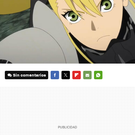
Sin comentarios
FACEBOOK
TWITTER
FLIPBOARD
E-
WHATSAPP
MAIL