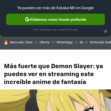
Ya puedes ver más de Xataka MX en Google
SELECCIÓN
GAMING
HOME
AUTO
TERRITORIO SAM
Añádenos como fuente preferida
Solo necesitas una cuenta de Google
×
HOY SE HABLA DE
Mercado Libre
Oferta
WhatsApp
IA
Nintendo Swi
Más fuerte que Demon Slayer: ya
puedes ver en streaming este
increíble anime de fantasía