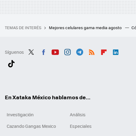
TEMAS DE INTERÉS
Mejores celulares gama media agosto
Có
Síguenos
Twit
Fac
You
Inst
Tele
RSS
Flip
Link
ter
ebo
tub
agr
gra
boa
edI
Tikt
ok
e
am
m
rd
n
ok
En Xataka México hablamos de...
Investigación
Análisis
Cazando Gangas Mexico
Especiales