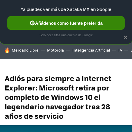
Ya puedes ver más de Xataka MX en Google
SELECCIÓN
GAMING
HOME
AUTO
TERRITORIO SAM
Añádenos como fuente preferida
Solo necesitas una cuenta de Google
×
HOY SE HABLA DE
Mercado Libre
Motorola
Inteligencia Artificial
IA
Adiós para siempre a Internet
Explorer: Microsoft retira por
completo de Windows 10 el
legendario navegador tras 28
años de servicio