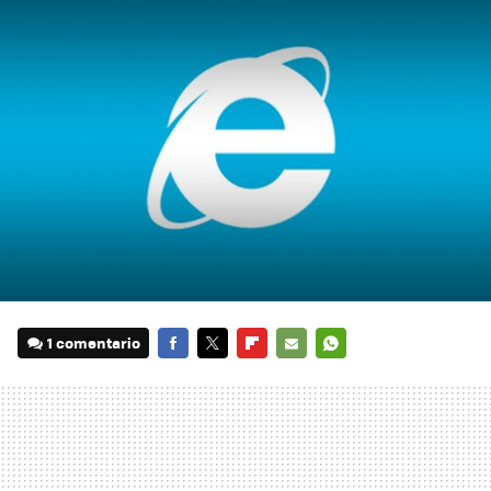
1 comentario
FACEBOOK
TWITTER
FLIPBOARD
E-
WHATSAPP
MAIL