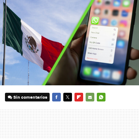
Sin comentarios
FACEBOOK
TWITTER
FLIPBOARD
E-
WHATSAPP
MAIL