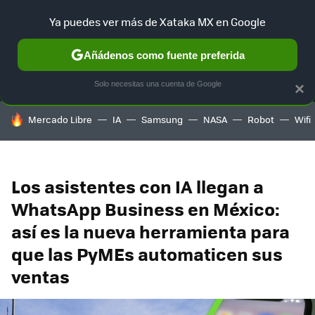
Ya puedes ver más de Xataka MX en Google
MENÚ
NUEVO
Añádenos como fuente preferida
SELECCIÓN
GAMING
HOME
AUTO
TERRITORIO SAM
Solo necesitas una cuenta de Google
×
HOY SE HABLA DE
Mercado Libre
IA
Samsung
NASA
Robot
Wifi
Los asistentes con IA llegan a
WhatsApp Business en México:
así es la nueva herramienta para
que las PyMEs automaticen sus
ventas