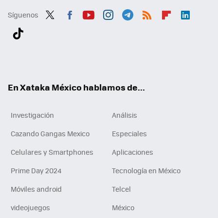
Síguenos
Twit
Fac
You
Inst
Tele
RSS
Flip
Link
ter
ebo
tub
agr
gra
boa
edI
Tikt
ok
e
am
m
rd
n
ok
En Xataka México hablamos de...
Investigación
Análisis
Cazando Gangas Mexico
Especiales
Celulares y Smartphones
Aplicaciones
Prime Day 2024
Tecnología en México
Móviles android
Telcel
videojuegos
México