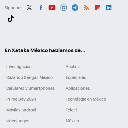
Síguenos
Twit
Fac
You
Inst
Tele
RSS
Flip
Link
ter
ebo
tub
agr
gra
boa
edI
Tikt
ok
e
am
m
rd
n
ok
En Xataka México hablamos de...
Investigación
Análisis
Cazando Gangas Mexico
Especiales
Celulares y Smartphones
Aplicaciones
Prime Day 2024
Tecnología en México
Móviles android
Telcel
videojuegos
México