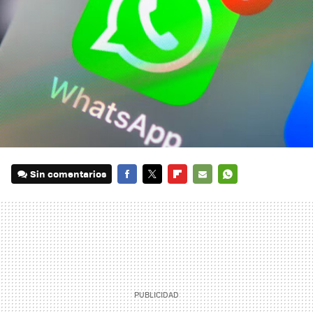
Sin comentarios
FACEBOOK
TWITTER
FLIPBOARD
E-
WHATSAPP
MAIL