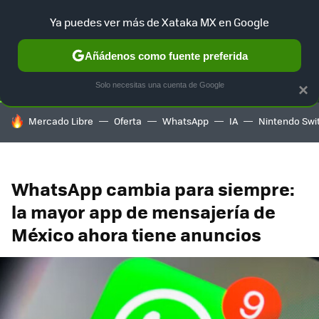
Ya puedes ver más de Xataka MX en Google
SELECCIÓN
GAMING
HOME
AUTO
TERRITORIO SAM
Añádenos como fuente preferida
Solo necesitas una cuenta de Google
×
HOY SE HABLA DE
Mercado Libre
Oferta
WhatsApp
IA
Nintendo Swi
WhatsApp cambia para siempre:
la mayor app de mensajería de
México ahora tiene anuncios