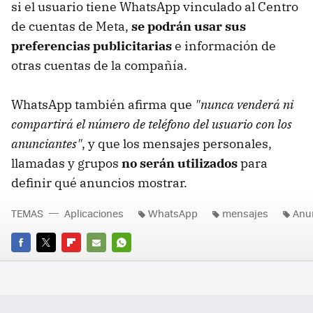
si el usuario tiene WhatsApp vinculado al Centro
de cuentas de Meta,
se podrán usar sus
preferencias publicitarias
e información de
otras cuentas de la compañía.
WhatsApp también afirma que
"nunca venderá ni
compartirá el número de teléfono del usuario con los
anunciantes"
, y que los mensajes personales,
llamadas y grupos
no serán utilizados
para
definir qué anuncios mostrar.
TEMAS
Aplicaciones
WhatsApp
mensajes
Anu
FACEBOOK
TWITTER
FLIPBOARD
E-
WHATSAPP
MAIL