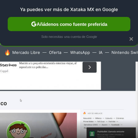
Ya puedes ver más de Xataka MX en Google
SELECCIÓN
GAMING
HOME
AUTO
TERRITORIO 
Añádenos como fuente preferida
Solo necesitas una cuenta de Google
×
HOY SE HABLA DE
Mercado Libre
Oferta
WhatsApp
IA
Nintendo Swi