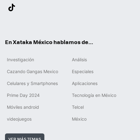
Twit
Fac
You
Inst
Tele
RSS
Flip
Link
ter
ebo
tub
agr
gra
boa
edIn
Tikt
ok
e
am
m
rd
ok
En Xataka México hablamos de...
Investigación
Análisis
Cazando Gangas Mexico
Especiales
Celulares y Smartphones
Aplicaciones
Prime Day 2024
Tecnología en México
Móviles android
Telcel
videojuegos
México
VER MÁS TEMAS