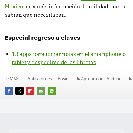
México
para más información de utilidad que no
sabían que necesitaban.
Especial regreso a clases
13 apps para tomar notas en el smartphone o
tablet y despedirse de las libretas
TEMAS
Aplicaciones
Basics
Aplicaciones Android
FACEBOOK
TWITTER
FLIPBOARD
E-
WHATSAPP
MAIL