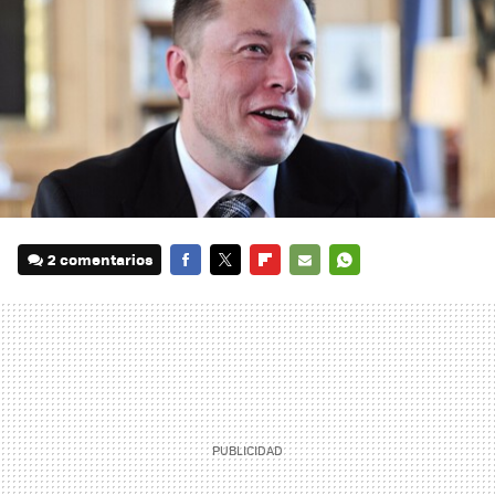
2 comentarios
FACEBOOK
TWITTER
FLIPBOARD
E-
WHATSAPP
MAIL