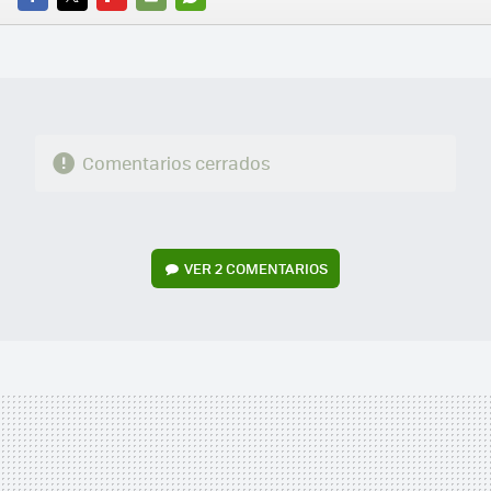
FACEBOOK
TWITTER
FLIPBOARD
E-
WHATSAPP
MAIL
Comentarios cerrados
VER
2 COMENTARIOS