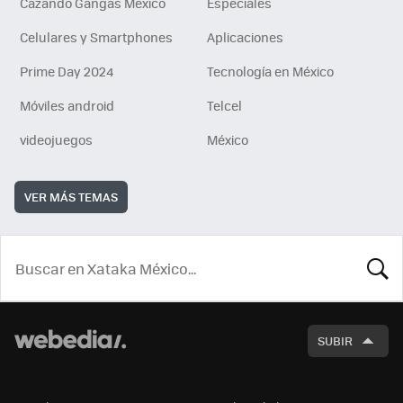
Cazando Gangas Mexico
Especiales
Celulares y Smartphones
Aplicaciones
Prime Day 2024
Tecnología en México
Móviles android
Telcel
videojuegos
México
VER MÁS TEMAS
BUSCA
SUBIR