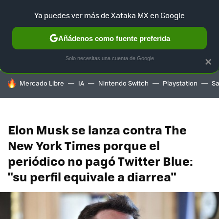
Ya puedes ver más de Xataka MX en Google
SELECCIÓN
GAMING
HOME
AUTO
TERRITORIO SAM
Añádenos como fuente preferida
Solo necesitas una cuenta de Google
×
HOY SE HABLA DE
Mercado Libre
IA
Nintendo Switch
Playstation
S
Elon Musk se lanza contra The
New York Times porque el
periódico no pagó Twitter Blue:
"su perfil equivale a diarrea"