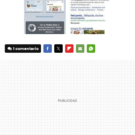
1 comentario
FACEBOOK
TWITTER
FLIPBOARD
E-
WHATSAPP
MAIL