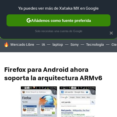
Ya puedes ver más de Xataka MX en Google
SELECCIÓN
GAMING
HOME
AUTO
TERRITORIO SAM
Añádenos como fuente preferida
Solo necesitas una cuenta de Google
×
HOY SE HABLA DE
Mercado Libre
IA
laptop
Sony
Tecnología
Cie
Firefox para Android ahora
soporta la arquitectura ARMv6