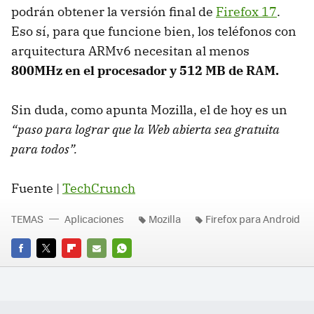
podrán obtener la versión final de
Firefox 17
.
Eso sí, para que funcione bien, los teléfonos con
arquitectura ARMv6 necesitan al menos
800MHz en el procesador y 512 MB de
RAM
.
Sin duda, como apunta Mozilla, el de hoy es un
“paso para lograr que la Web abierta sea gratuita
para todos”.
Fuente |
TechCrunch
TEMAS
Aplicaciones
Mozilla
Firefox para Android
FACEBOOK
TWITTER
FLIPBOARD
E-
WHATSAPP
MAIL