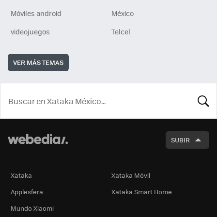
Móviles android
México
videojuegos
Telcel
VER MÁS TEMAS
BUSCA
SUBIR
Xataka
Xataka Móvil
Applesfera
Xataka Smart Home
Mundo Xiaomi