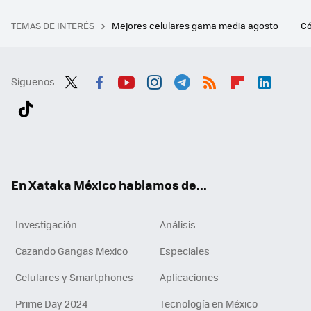
TEMAS DE INTERÉS
Mejores celulares gama media agosto
Có
Síguenos
Twit
Fac
You
Inst
Tele
RSS
Flip
Link
ter
ebo
tub
agr
gra
boa
edI
Tikt
ok
e
am
m
rd
n
ok
En Xataka México hablamos de...
Investigación
Análisis
Cazando Gangas Mexico
Especiales
Celulares y Smartphones
Aplicaciones
Prime Day 2024
Tecnología en México