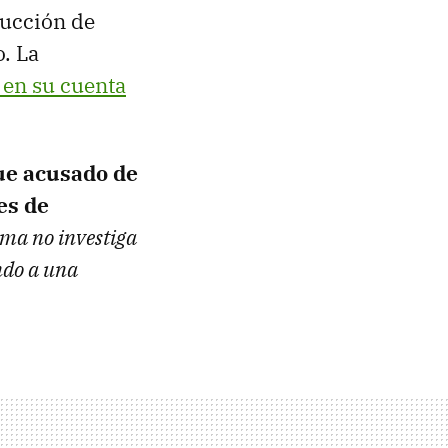
ducción de
. La
 en su cuenta
fue acusado de
es de
orma no investiga
ndo a una