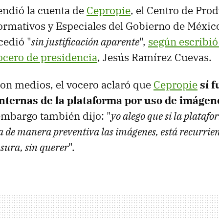
ndió la cuenta de
Cepropie
, el Centro de Pro
rmativos y Especiales del Gobierno de México
cedió "
sin justificación aparente
",
según escribió
vocero de presidencia
, Jesús Ramírez Cuevas.
con medios, el vocero aclaró que
Cepropie
sí 
 internas de la plataforma por uso de imágen
 embargo también dijo: "
yo alego que si la plataf
a de manera preventiva las imágenes, está recurrie
nsura, sin querer
".