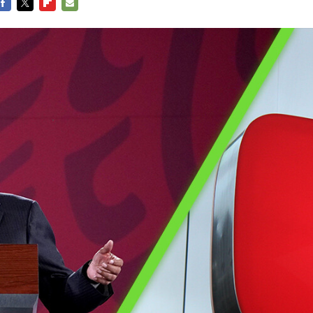
FACEBOOK
TWITTER
FLIPBOARD
E-
MAIL