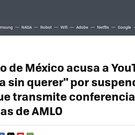
msung
NASA
Robot
Wifi
Adobe
Netflix
Google
o de México acusa a You
a sin querer" por suspen
ue transmite conferenci
nas de AMLO