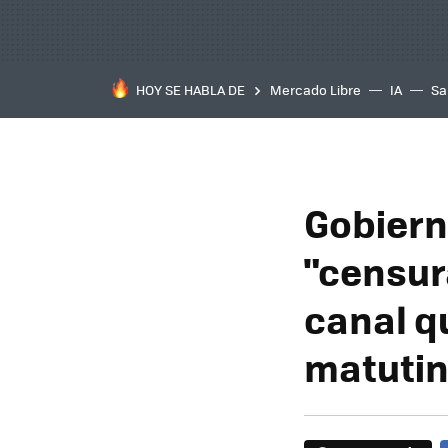
HOY SE HABLA DE
Mercado Libre
IA
Sa
Gobiern
"censur
canal q
matuti