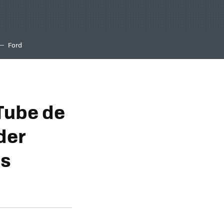
Ford
Tube de
der
as