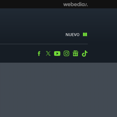
NUEVO
Facebook
Twitter
Youtube
Instagram
googlenews
Tiktok