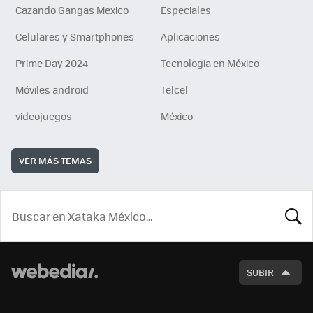
Cazando Gangas Mexico
Especiales
Celulares y Smartphones
Aplicaciones
Prime Day 2024
Tecnología en México
Móviles android
Telcel
videojuegos
México
VER MÁS TEMAS
BUSCA
SUBIR