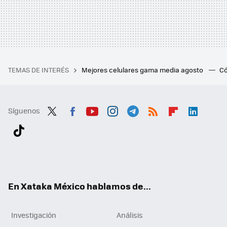
TEMAS DE INTERÉS
Mejores celulares gama media agosto
Có
Síguenos
Twit
Fac
You
Inst
Tele
RSS
Flip
Link
ter
ebo
tub
agr
gra
boa
edI
Tikt
ok
e
am
m
rd
n
ok
En Xataka México hablamos de...
Investigación
Análisis