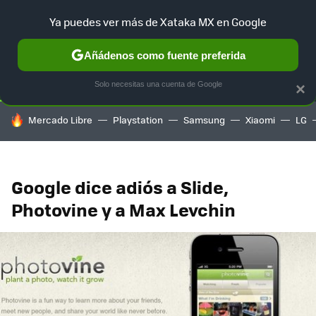
Ya puedes ver más de Xataka MX en Google
SELECCIÓN
GAMING
HOME
AUTO
TERRITORIO SAM
Añádenos como fuente preferida
Solo necesitas una cuenta de Google
×
HOY SE HABLA DE
Mercado Libre
Playstation
Samsung
Xiaomi
LG
Google dice adiós a Slide,
Photovine y a Max Levchin