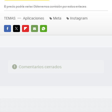
El precio podría variar. Obtenemos comisión por estos enlaces
TEMAS
Aplicaciones
Meta
Instagram
FACEBOOK
TWITTER
FLIPBOARD
E-
WHATSAPP
MAIL
Comentarios cerrados