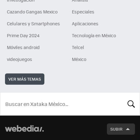
Cazando Gangas Mexico
Especiales
Celulares y Smartphones
Aplicaciones
Prime Day 2024
Tecnología en México
Móviles android
Telcel
videojuegos
México
VER MÁS TEMAS
BUSCA
SUBIR