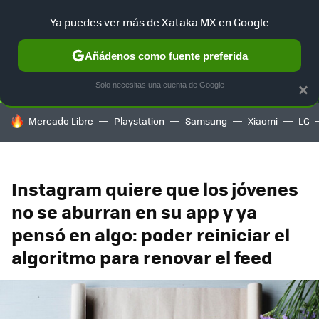
Ya puedes ver más de Xataka MX en Google
SELECCIÓN
GAMING
HOME
AUTO
TERRITORIO SAM
Añádenos como fuente preferida
Solo necesitas una cuenta de Google
×
HOY SE HABLA DE
Mercado Libre
Playstation
Samsung
Xiaomi
LG
Instagram quiere que los jóvenes
no se aburran en su app y ya
pensó en algo: poder reiniciar el
algoritmo para renovar el feed