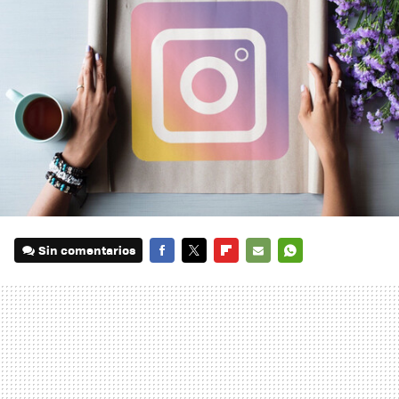
Sin comentarios
FACEBOOK
TWITTER
FLIPBOARD
E-
WHATSAPP
MAIL