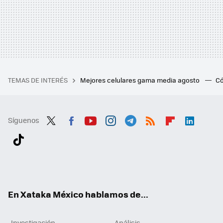
TEMAS DE INTERÉS
Mejores celulares gama media agosto
Có
Síguenos
Twit
Fac
You
Inst
Tele
RSS
Flip
Link
ter
ebo
tub
agr
gra
boa
edI
Tikt
ok
e
am
m
rd
n
ok
En Xataka México hablamos de...
Investigación
Análisis