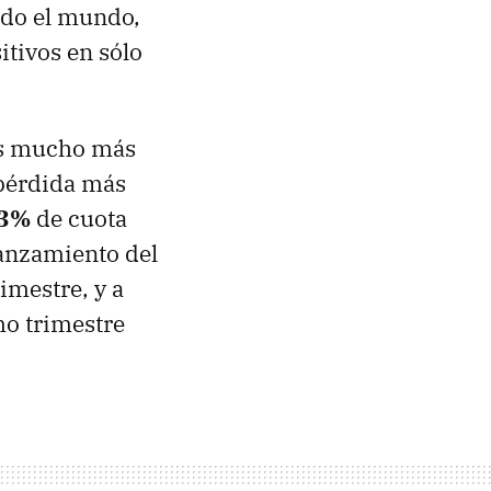
odo el mundo,
itivos en sólo
os mucho más
 pérdida más
.3%
de cuota
 lanzamiento del
imestre, y a
mo trimestre