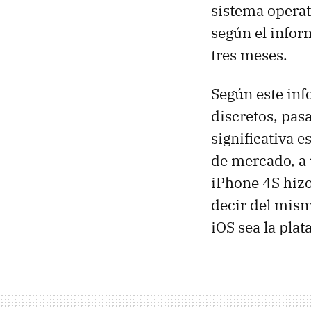
sistema operat
según el info
tres meses.
Según este in
discretos, pa
significativa e
de mercado, a
iPhone 4S hizo
decir del mism
iOS sea la pla