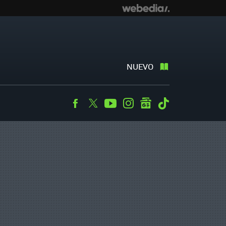
NUEVO
Facebook
Twitter
Youtube
Instagram
googlenews
Tiktok