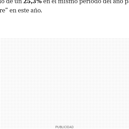
do de un
25,3%
en el mismo período del año p
e” en este año.