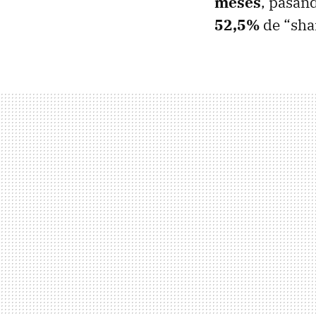
meses
, pasan
52,5%
de “shar