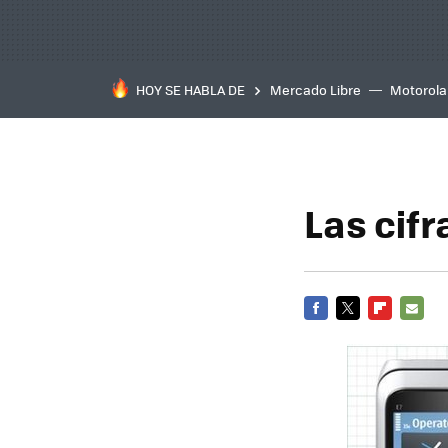
HOY SE HABLA DE
Mercado Libre
Motorola
Las cif
FACEBOOK
TWITTER
FLIPBOARD
E-
MAIL