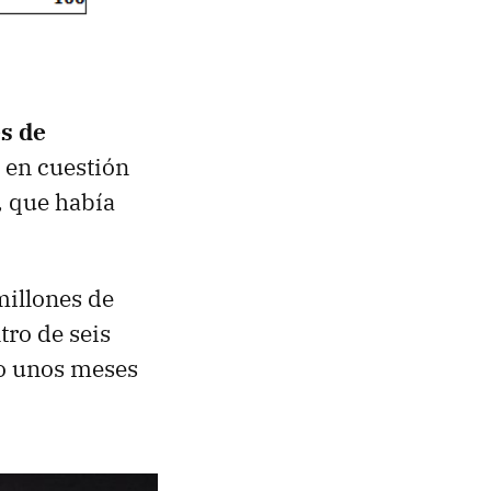
s de
o en cuestión
, que había
millones de
tro de seis
ro unos meses