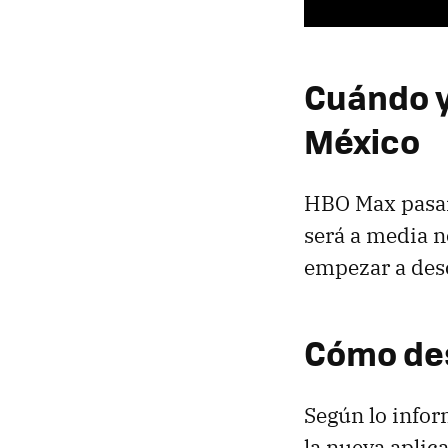
Cuándo y
México
HBO Max pasar
será a media n
empezar a desc
Cómo de
Según lo infor
la nueva aplic