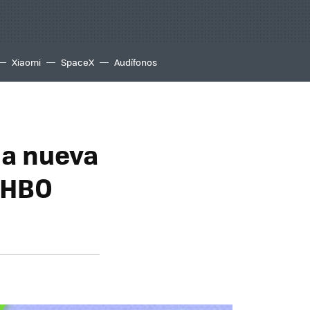
Xiaomi
SpaceX
Audífonos
la nueva
e HBO