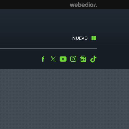
NUEVO
Facebook
Twitter
Youtube
Instagram
googlenews
Tiktok