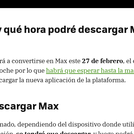
 qué hora podré descargar 
á a convertirse en Max este
27 de febrero
, e
oche por lo que
habrá que esperar hasta la m
argar la nueva aplicación de la plataforma.
scargar Max
mado, dependiendo del dispositivo donde uti
ación
se tendrá que descargar,
y luego podrá