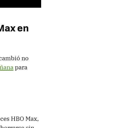
Max en
l cambió no
añana
para
lices HBO Max,
 borrarse sin