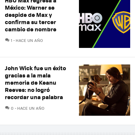
HBO Max regresa a
México: Warner se
despide de Max y
confirma su tercer
cambio de nombre
COMENTARIOS
1
HACE UN AÑO
John Wick fue un éxito
gracias a la mala
memoria de Keanu
Reeves: no logró
recordar una palabra
COMENTARIOS
0
HACE UN AÑO