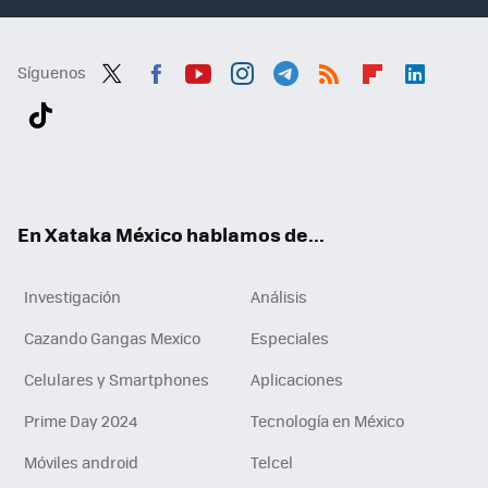
Síguenos
Twit
Fac
You
Inst
Tele
RSS
Flip
Link
ter
ebo
tub
agr
gra
boa
edI
Tikt
ok
e
am
m
rd
n
ok
En Xataka México hablamos de...
Investigación
Análisis
Cazando Gangas Mexico
Especiales
Celulares y Smartphones
Aplicaciones
Prime Day 2024
Tecnología en México
Móviles android
Telcel