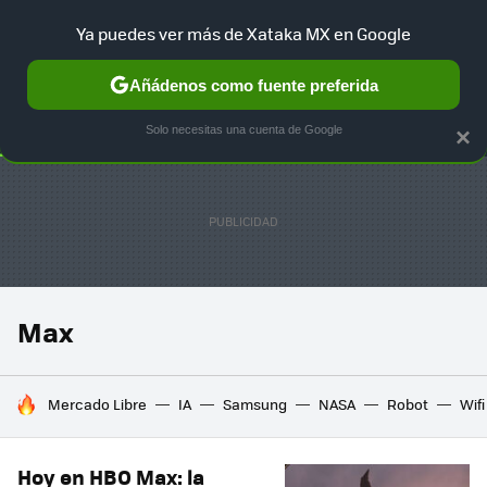
Ya puedes ver más de Xataka MX en Google
SELECCIÓN
GAMING
HOME
AUTO
TERRITORIO SAM
Añádenos como fuente preferida
Solo necesitas una cuenta de Google
×
Max
HOY SE HABLA DE
Mercado Libre
IA
Samsung
NASA
Robot
Wifi
Hoy en HBO Max: la