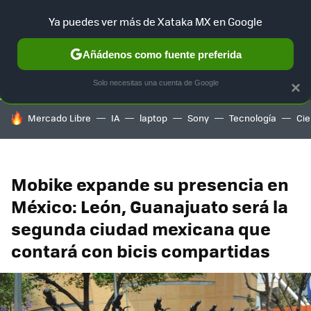
Ya puedes ver más de Xataka MX en Google
SELECCIÓN
GAMING
HOME
AUTO
TERRITORIO SAM
Añádenos como fuente preferida
Solo necesitas una cuenta de Google
×
HOY SE HABLA DE
Mercado Libre
IA
laptop
Sony
Tecnología
Cie
Mobike expande su presencia en
México: León, Guanajuato será la
segunda ciudad mexicana que
contará con bicis compartidas