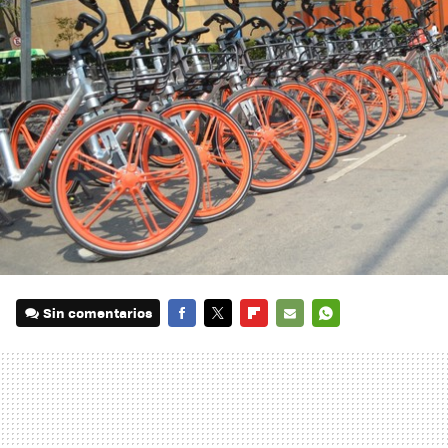
Sin comentarios
FACEBOOK
TWITTER
FLIPBOARD
E-
WHATSAPP
MAIL