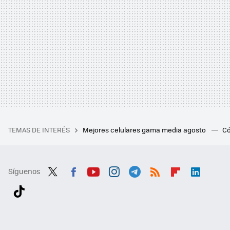
TEMAS DE INTERÉS
Mejores celulares gama media agosto
Có
Síguenos
Twit
Fac
You
Inst
Tele
RSS
Flip
Link
ter
ebo
tub
agr
gra
boa
edI
Tikt
ok
e
am
m
rd
n
ok