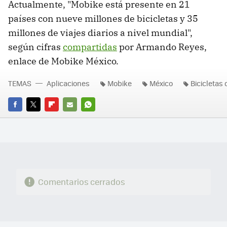
Actualmente, "Mobike está presente en 21
países con nueve millones de bicicletas y 35
millones de viajes diarios a nivel mundial",
según cifras
compartidas
por Armando Reyes,
enlace de Mobike México.
TEMAS
Aplicaciones
Mobike
México
Bicicletas
FACEBOOK
TWITTER
FLIPBOARD
E-
WHATSAPP
MAIL
Comentarios cerrados