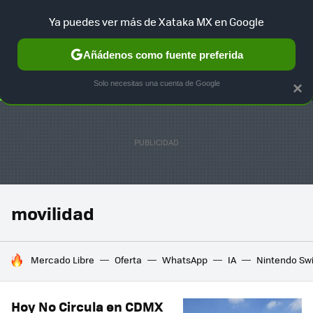
Ya puedes ver más de Xataka MX en Google
SELECCIÓN
GAMING
HOME
AUTO
TERRITORIO SAM
Añádenos como fuente preferida
Solo necesitas una cuenta de Google
×
movilidad
HOY SE HABLA DE
Mercado Libre
Oferta
WhatsApp
IA
Nintendo Sw
Hoy No Circula en CDMX