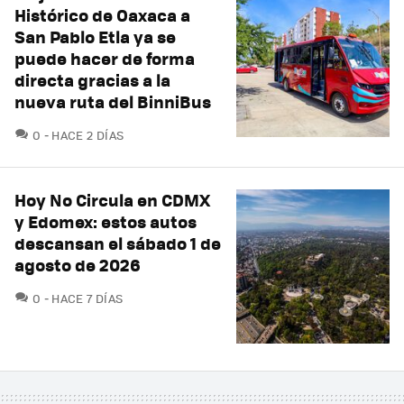
Histórico de Oaxaca a
San Pablo Etla ya se
puede hacer de forma
directa gracias a la
nueva ruta del BinniBus
COMENTARIOS
0
HACE 2 DÍAS
Hoy No Circula en CDMX
y Edomex: estos autos
descansan el sábado 1 de
agosto de 2026
COMENTARIOS
0
HACE 7 DÍAS