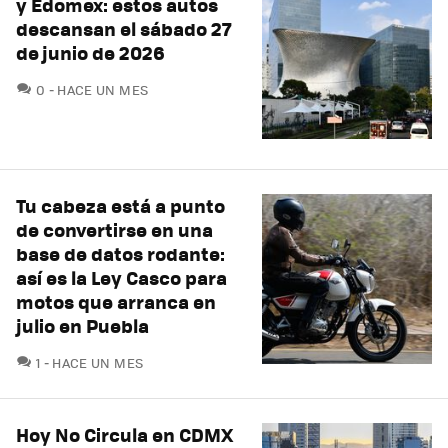
y Edomex: estos autos
descansan el sábado 27
de junio de 2026
COMENTARIOS
0
HACE UN MES
Tu cabeza está a punto
de convertirse en una
base de datos rodante:
así es la Ley Casco para
motos que arranca en
julio en Puebla
COMENTARIOS
1
HACE UN MES
Hoy No Circula en CDMX