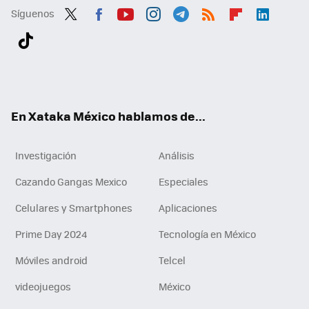
Síguenos
Twit
Fac
You
Inst
Tele
RSS
Flip
Link
ter
ebo
tub
agr
gra
boa
edI
Tikt
ok
e
am
m
rd
n
ok
En Xataka México hablamos de...
Investigación
Análisis
Cazando Gangas Mexico
Especiales
Celulares y Smartphones
Aplicaciones
Prime Day 2024
Tecnología en México
Móviles android
Telcel
videojuegos
México