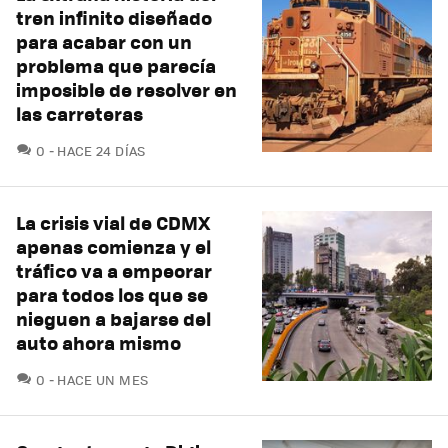
tren infinito diseñado
para acabar con un
problema que parecía
imposible de resolver en
las carreteras
COMENTARIOS
0
HACE 24 DÍAS
La crisis vial de CDMX
apenas comienza y el
tráfico va a empeorar
para todos los que se
nieguen a bajarse del
auto ahora mismo
COMENTARIOS
0
HACE UN MES