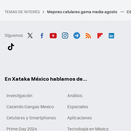
TEMAS DE INTERÉS
Mejores celulares gama media agosto
Có
Síguenos
Twit
Fac
You
Inst
Tele
RSS
Flip
Link
ter
ebo
tub
agr
gra
boa
edI
Tikt
ok
e
am
m
rd
n
ok
En Xataka México hablamos de...
Investigación
Análisis
Cazando Gangas Mexico
Especiales
Celulares y Smartphones
Aplicaciones
Prime Day 2024
Tecnología en México