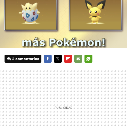
2 comentarios
FACEBOOK
TWITTER
FLIPBOARD
E-
WHATSAPP
MAIL