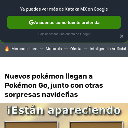
Ya puedes ver más de Xataka MX en Google
SELECCIÓN
GAMING
HOME
AUTO
TERRITORIO SAM
Añádenos como fuente preferida
Solo necesitas una cuenta de Google
×
HOY SE HABLA DE
Mercado Libre
Motorola
Oferta
Inteligencia Artificial
Nuevos pokémon llegan a
Pokémon Go, junto con otras
sorpresas navideñas