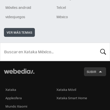
Móviles android
Telcel
videojuegos
México
VER MÁS TEMAS
BUSCA
SUBIR
Xataka
Xataka Móvil
Applesfera
Xataka Smart Home
Mundo Xiaomi