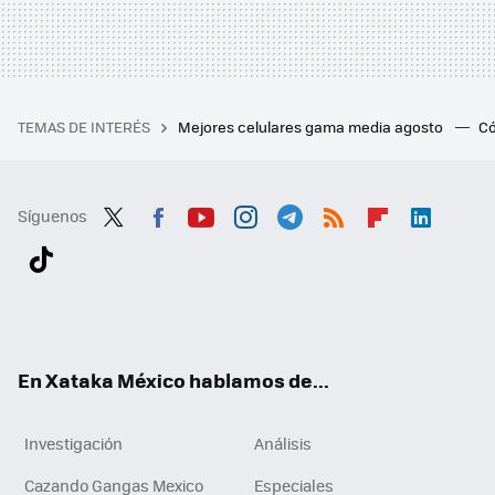
TEMAS DE INTERÉS
Mejores celulares gama media agosto
Có
Síguenos
Twit
Fac
You
Inst
Tele
RSS
Flip
Link
ter
ebo
tub
agr
gra
boa
edI
Tikt
ok
e
am
m
rd
n
ok
En Xataka México hablamos de...
Investigación
Análisis
Cazando Gangas Mexico
Especiales