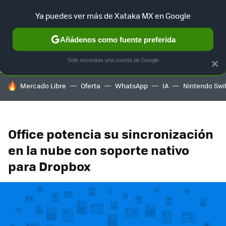
Ya puedes ver más de Xataka MX en Google
SELECCIÓN
GAMING
HOME
AUTO
TERRITORIO SAM
Añádenos como fuente preferida
Solo necesitas una cuenta de Google
×
HOY SE HABLA DE
Mercado Libre
Oferta
WhatsApp
IA
Nintendo Swi
Office potencia su sincronización
en la nube con soporte nativo
para Dropbox