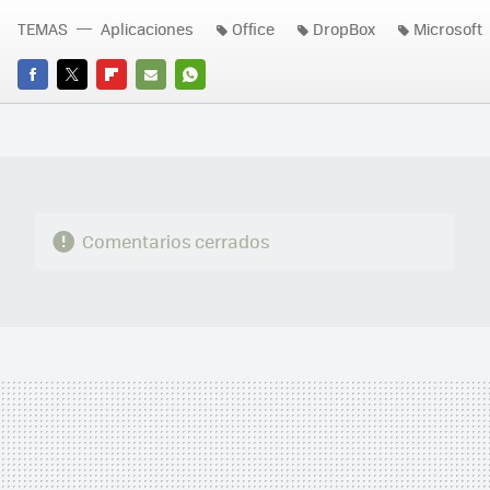
TEMAS
Aplicaciones
Office
DropBox
Microsoft
FACEBOOK
TWITTER
FLIPBOARD
E-
WHATSAPP
MAIL
Comentarios cerrados