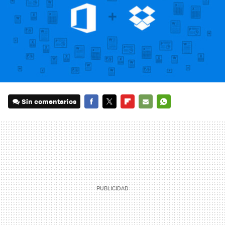
Sin comentarios
FACEBOOK
TWITTER
FLIPBOARD
E-
WHATSAPP
MAIL