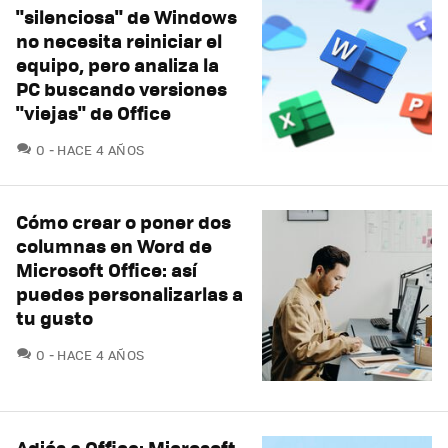
"silenciosa" de Windows
no necesita reiniciar el
equipo, pero analiza la
PC buscando versiones
"viejas" de Office
COMENTARIOS
0
HACE 4 AÑOS
Cómo crear o poner dos
columnas en Word de
Microsoft Office: así
puedes personalizarlas a
tu gusto
COMENTARIOS
0
HACE 4 AÑOS
Adiós a Office: Microsoft