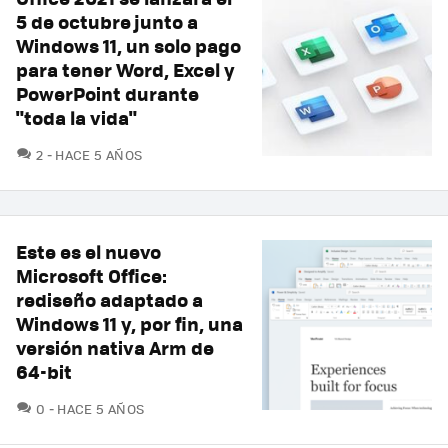
5 de octubre junto a
Windows 11, un solo pago
para tener Word, Excel y
PowerPoint durante
"toda la vida"
COMENTARIOS
2
HACE 5 AÑOS
Este es el nuevo
Microsoft Office:
rediseño adaptado a
Windows 11 y, por fin, una
versión nativa Arm de
64-bit
COMENTARIOS
0
HACE 5 AÑOS