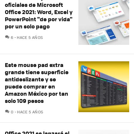
oficiales de Microsoft
Office 2021: Word, Excel y
PowerPoint "de por vida"
por un solo pago
COMENTARIOS
6
HACE 5 AÑOS
Este mouse pad extra
grande tiene superficie
antideslizante y se
puede comprar en
Amazon México por tan
solo 109 pesos
COMENTARIOS
0
HACE 5 AÑOS
Office 2021 se lanzará el