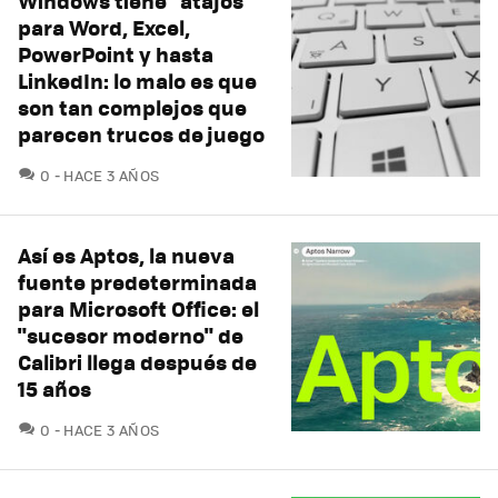
Windows tiene "atajos"
para Word, Excel,
PowerPoint y hasta
LinkedIn: lo malo es que
son tan complejos que
parecen trucos de juego
COMENTARIOS
0
HACE 3 AÑOS
Así es Aptos, la nueva
fuente predeterminada
para Microsoft Office: el
"sucesor moderno" de
Calibri llega después de
15 años
COMENTARIOS
0
HACE 3 AÑOS