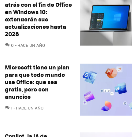
atrás con el fin de Office
en Windows 10:
extenderán sus
actualizaciones hasta
2028
COMENTARIOS
0
HACE UN AÑO
Microsoft tiene un plan
para que todo mundo
use Office: que sea
gratis, pero con
anuncios
COMENTARIOS
1
HACE UN AÑO
Copilot, la IA de