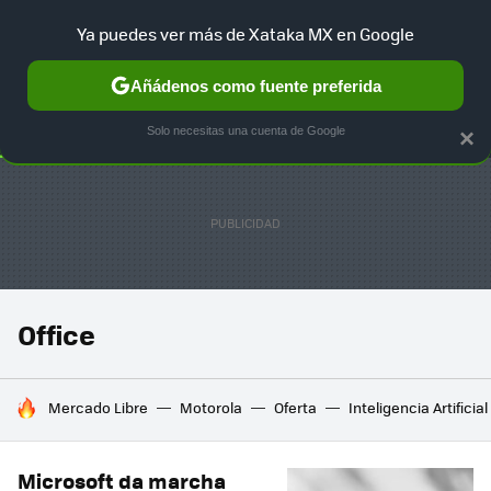
Ya puedes ver más de Xataka MX en Google
SELECCIÓN
GAMING
HOME
AUTO
TERRITORIO SAM
Añádenos como fuente preferida
Solo necesitas una cuenta de Google
×
Office
HOY SE HABLA DE
Mercado Libre
Motorola
Oferta
Inteligencia Artificial
Microsoft da marcha