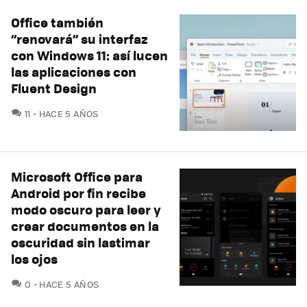
Office también
“renovará” su interfaz
con Windows 11: así lucen
las aplicaciones con
Fluent Design
COMENTARIOS
11
HACE 5 AÑOS
Microsoft Office para
Android por fin recibe
modo oscuro para leer y
crear documentos en la
oscuridad sin lastimar
los ojos
COMENTARIOS
0
HACE 5 AÑOS