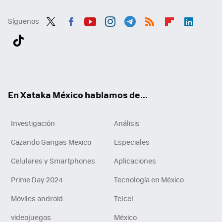
Síguenos
Twit
Fac
You
Inst
Tele
RSS
Flip
Link
ter
ebo
tub
agr
gra
boa
edI
Tikt
ok
e
am
m
rd
n
ok
En Xataka México hablamos de...
Investigación
Análisis
Cazando Gangas Mexico
Especiales
Celulares y Smartphones
Aplicaciones
Prime Day 2024
Tecnología en México
Móviles android
Telcel
videojuegos
México