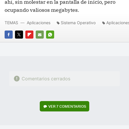
ahí, sin molestar en la pantalla de inicio, pero
ocupando valiosos megabytes.
TEMAS
Aplicaciones
Sistema Operativo
Aplicacione
FACEBOOK
TWITTER
FLIPBOARD
E-
WHATSAPP
MAIL
Comentarios cerrados
VER
7 COMENTARIOS