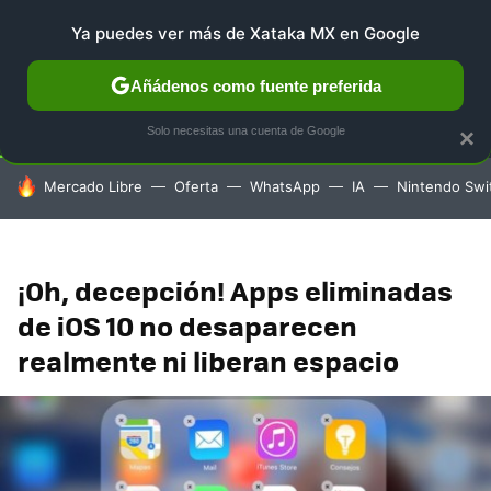
Ya puedes ver más de Xataka MX en Google
SELECCIÓN
GAMING
HOME
AUTO
TERRITORIO 
Añádenos como fuente preferida
Solo necesitas una cuenta de Google
×
HOY SE HABLA DE
Mercado Libre
Oferta
WhatsApp
IA
Nintendo Swi
¡Oh, decepción! Apps eliminadas
de iOS 10 no desaparecen
realmente ni liberan espacio