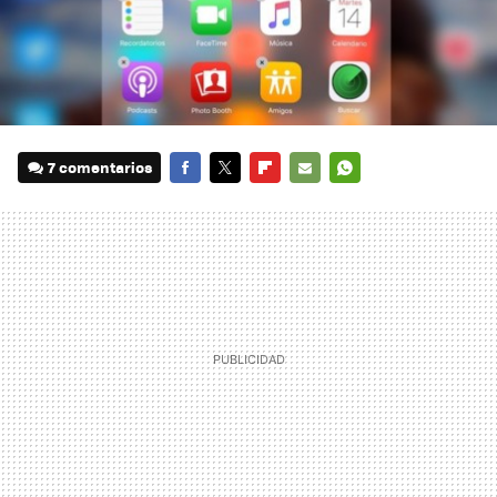
7 comentarios
FACEBOOK
TWITTER
FLIPBOARD
E-
WHATSAPP
MAIL