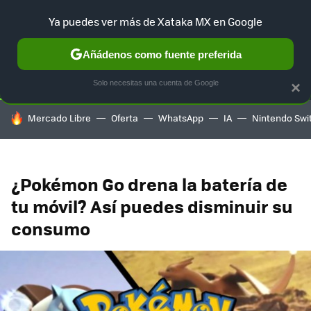
Ya puedes ver más de Xataka MX en Google
SELECCIÓN
GAMING
HOME
AUTO
TERRITORIO SAM
Añádenos como fuente preferida
Solo necesitas una cuenta de Google
×
HOY SE HABLA DE
Mercado Libre
Oferta
WhatsApp
IA
Nintendo Swi
¿Pokémon Go drena la batería de
tu móvil? Así puedes disminuir su
consumo