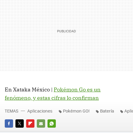
En Xataka México |
Pokémon Go es un
fenómeno, y estas cifras lo confirman
TEMAS
Aplicaciones
Pokémon GO!
Batería
Apli
FACEBOOK
TWITTER
FLIPBOARD
E-
WHATSAPP