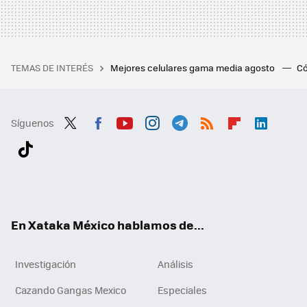
TEMAS DE INTERÉS
Mejores celulares gama media agosto
Có
Síguenos
Twit
Fac
You
Inst
Tele
RSS
Flip
Link
ter
ebo
tub
agr
gra
boa
edI
Tikt
ok
e
am
m
rd
n
ok
En Xataka México hablamos de...
Investigación
Análisis
Cazando Gangas Mexico
Especiales