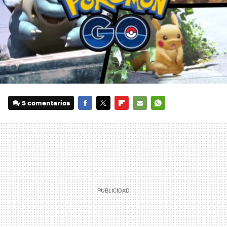
5 comentarios
FACEBOOK
TWITTER
FLIPBOARD
E-
WHATSAPP
MAIL