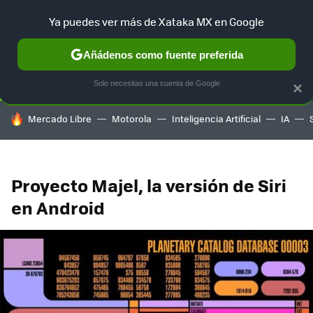
Ya puedes ver más de Xataka MX en Google
SELECCIÓN
GAMING
HOME
AUTO
TERRITORIO SAM
Añádenos como fuente preferida
Solo necesitas una cuenta de Google
×
HOY SE HABLA DE
Mercado Libre
Motorola
Inteligencia Artificial
IA
Proyecto Majel, la versión de Siri
en Android