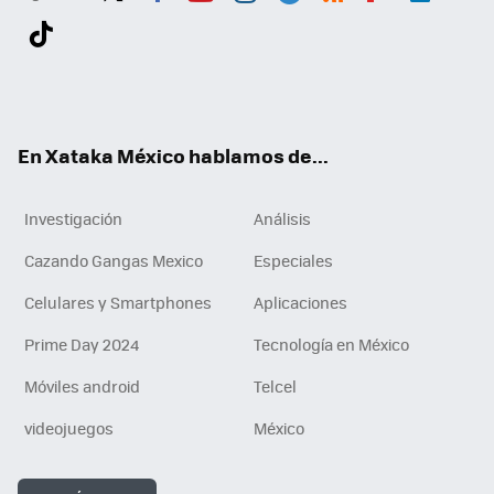
Twit
Fac
You
Inst
Tele
RSS
Flip
Link
ter
ebo
tub
agr
gra
boa
edI
Tikt
ok
e
am
m
rd
n
ok
En Xataka México hablamos de...
Investigación
Análisis
Cazando Gangas Mexico
Especiales
Celulares y Smartphones
Aplicaciones
Prime Day 2024
Tecnología en México
Móviles android
Telcel
videojuegos
México