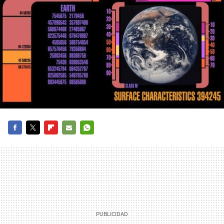
FACEBOOK
TWITTER
FLIPBOARD
E-
WHATSAPP
MAIL