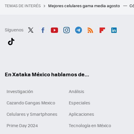
TEMAS DE INTERÉS
Mejores celulares gama media agosto
Có
Síguenos
Twit
Fac
You
Inst
Tele
RSS
Flip
Link
ter
ebo
tub
agr
gra
boa
edI
Tikt
ok
e
am
m
rd
n
ok
En Xataka México hablamos de...
Investigación
Análisis
Cazando Gangas Mexico
Especiales
Celulares y Smartphones
Aplicaciones
Prime Day 2024
Tecnología en México