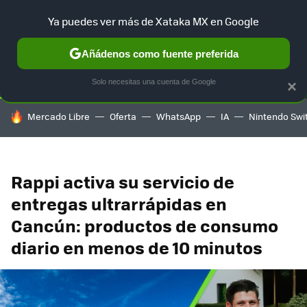
Ya puedes ver más de Xataka MX en Google
SELECCIÓN
GAMING
HOME
AUTO
TERRITORIO SAM
Añádenos como fuente preferida
Solo necesitas una cuenta de Google
×
HOY SE HABLA DE
Mercado Libre
Oferta
WhatsApp
IA
Nintendo Swi
Rappi activa su servicio de
entregas ultrarrápidas en
Cancún: productos de consumo
diario en menos de 10 minutos