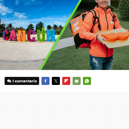
1 comentario
FACEBOOK
TWITTER
FLIPBOARD
E-
WHATSAPP
MAIL