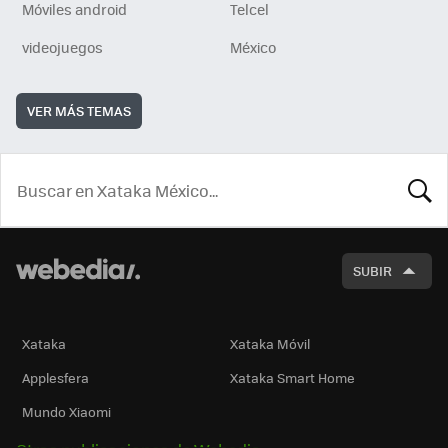
Móviles android
Telcel
videojuegos
México
VER MÁS TEMAS
BUSCA
SUBIR
Xataka
Xataka Móvil
Applesfera
Xataka Smart Home
Mundo Xiaomi