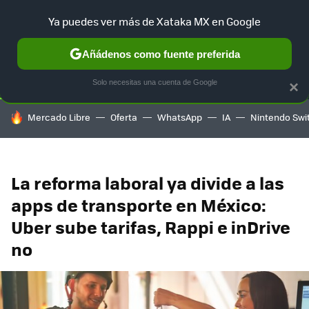
Ya puedes ver más de Xataka MX en Google
SELECCIÓN
GAMING
HOME
AUTO
TERRITORIO SAM
Añádenos como fuente preferida
Solo necesitas una cuenta de Google
×
HOY SE HABLA DE
Mercado Libre
Oferta
WhatsApp
IA
Nintendo Swi
La reforma laboral ya divide a las
apps de transporte en México:
Uber sube tarifas, Rappi e inDrive
no