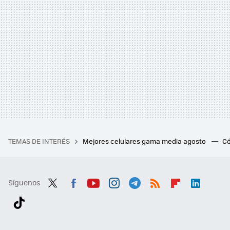
TEMAS DE INTERÉS
Mejores celulares gama media agosto
Có
Síguenos
Twit
Fac
You
Inst
Tele
RSS
Flip
Link
ter
ebo
tub
agr
gra
boa
edI
Tikt