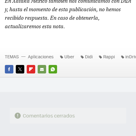
En Xataka México también nos comunicamos con DiDi
y, hasta el momento de esta publicación, no hemos
recibido respuesta. En caso de obtenerla,
actualizaremos esta nota.
TEMAS
Aplicaciones
Uber
Didi
Rappi
inDri
FACEBOOK
TWITTER
FLIPBOARD
E-
WHATSAPP
MAIL
Comentarios cerrados