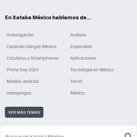
ok
e
am
m
rd
n
ok
En Xataka México hablamos de...
Investigación
Análisis
Cazando Gangas Mexico
Especiales
Celulares y Smartphones
Aplicaciones
Prime Day 2024
Tecnología en México
Móviles android
Telcel
videojuegos
México
VER MÁS TEMAS