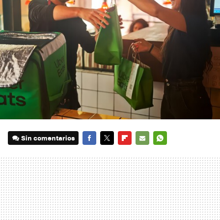
Sin comentarios
FACEBOOK
TWITTER
FLIPBOARD
E-
WHATSAPP
MAIL