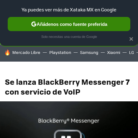
Ya puedes ver más de Xataka MX en Google
SELECCIÓN
GAMING
HOME
AUTO
TERRITORIO SAM
Añádenos como fuente preferida
Solo necesitas una cuenta de Google
×
HOY SE HABLA DE
Mercado Libre
Playstation
Samsung
Xiaomi
LG
Se lanza BlackBerry Messenger 7
con servicio de VoIP