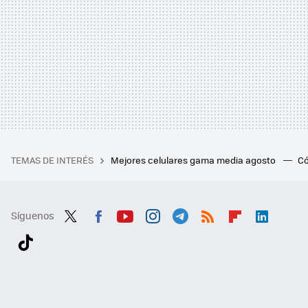
TEMAS DE INTERÉS
Mejores celulares gama media agosto
Có
Síguenos
Twit
Fac
You
Inst
Tele
RSS
Flip
Link
ter
ebo
tub
agr
gra
boa
edI
Tikt
ok
e
am
m
rd
n
ok