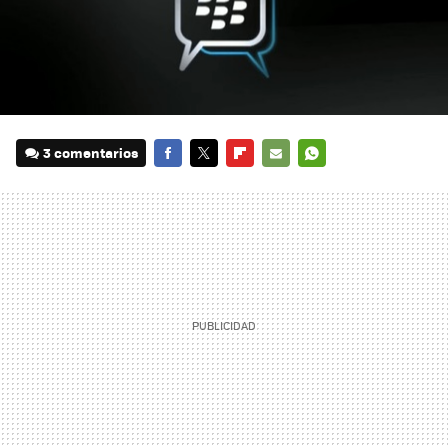
3 comentarios
FACEBOOK
TWITTER
FLIPBOARD
E-
WHATSAPP
MAIL