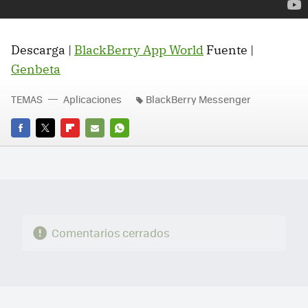
Descarga |
BlackBerry App World
Fuente |
Genbeta
TEMAS
Aplicaciones
BlackBerry Messenger
FACEBOOK
TWITTER
FLIPBOARD
E-
WHATSAPP
MAIL
Comentarios cerrados