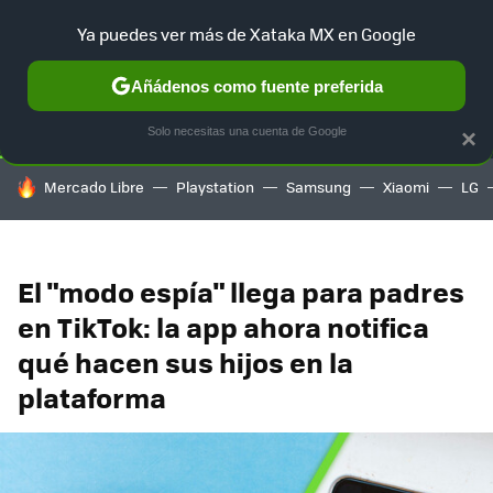
Ya puedes ver más de Xataka MX en Google
SELECCIÓN
GAMING
HOME
AUTO
TERRITORIO SAM
Añádenos como fuente preferida
Solo necesitas una cuenta de Google
×
HOY SE HABLA DE
Mercado Libre
Playstation
Samsung
Xiaomi
LG
El "modo espía" llega para padres
en TikTok: la app ahora notifica
qué hacen sus hijos en la
plataforma