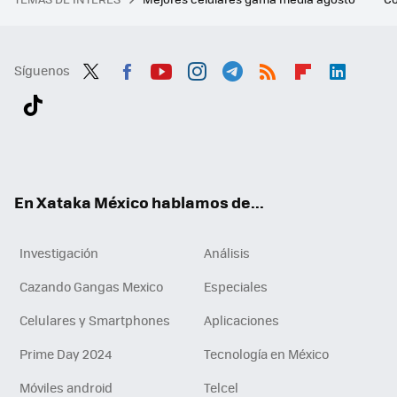
Síguenos
Twit
Fac
You
Inst
Tele
RSS
Flip
Link
ter
ebo
tub
agr
gra
boa
edI
Tikt
ok
e
am
m
rd
n
ok
En Xataka México hablamos de...
Investigación
Análisis
Cazando Gangas Mexico
Especiales
Celulares y Smartphones
Aplicaciones
Prime Day 2024
Tecnología en México
Móviles android
Telcel