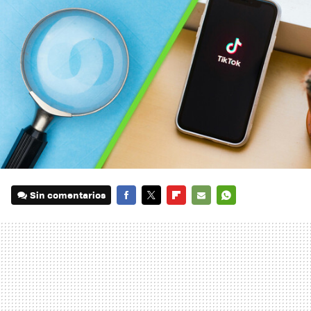
Sin comentarios
FACEBOOK
TWITTER
FLIPBOARD
E-
WHATSAPP
MAIL