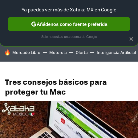
Ya puedes ver más de Xataka MX en Google
SELECCIÓN
GAMING
HOME
AUTO
TERRITORIO SAM
Añádenos como fuente preferida
Solo necesitas una cuenta de Google
×
HOY SE HABLA DE
Mercado Libre
Motorola
Oferta
Inteligencia Artificial
Tres consejos básicos para
proteger tu Mac