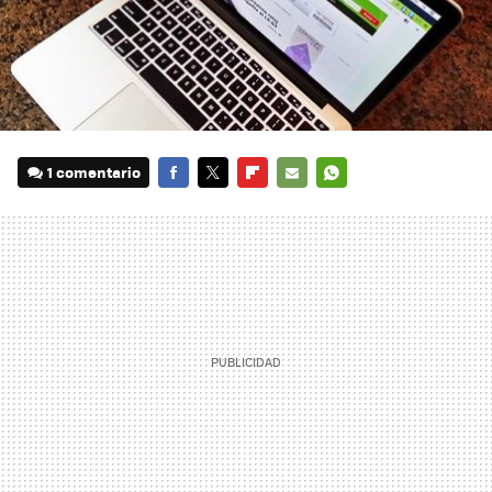
1 comentario
FACEBOOK
TWITTER
FLIPBOARD
E-
WHATSAPP
MAIL