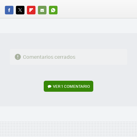
FACEBOOK
TWITTER
FLIPBOARD
E-
WHATSAPP
MAIL
Comentarios cerrados
VER
1 COMENTARIO