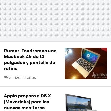
Rumor: Tendremos una
Macbook Air de 12
pulgadas y pantalla de
retina
COMENTARIOS
2
HACE 12 AÑOS
Apple prepara a OS X
(Mavericks) para los
nuevos monitores