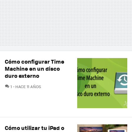
Cómo configurar Time
Machine en un disco
duro externo
COMENTARIOS
1
HACE 11 AÑOS
Cómo utilizar tu iPad o