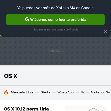
Ya puedes ver más de Xataka MX en Google
SELECCIÓN
GAMING
HOME
AUTO
TERRITORIO SAM
Añádenos como fuente preferida
Solo necesitas una cuenta de Google
×
OS X
HOY SE HABLA DE
Mercado Libre
Oferta
WhatsApp
IA
Nintendo Sw
OS X 10.12 permitiría