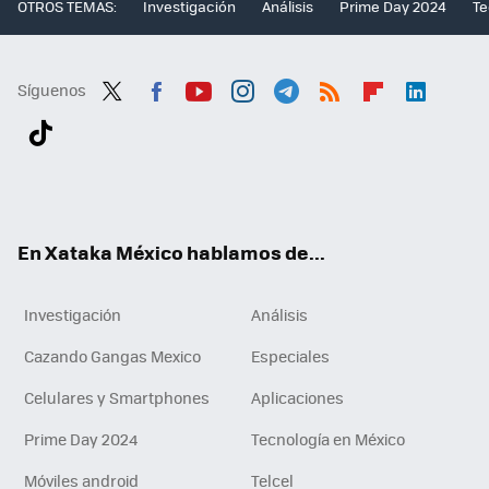
OTROS TEMAS:
Investigación
Análisis
Prime Day 2024
Te
Síguenos
Twit
Fac
You
Inst
Tele
RSS
Flip
Link
ter
ebo
tub
agr
gra
boa
edI
Tikt
ok
e
am
m
rd
n
ok
En Xataka México hablamos de...
Investigación
Análisis
Cazando Gangas Mexico
Especiales
Celulares y Smartphones
Aplicaciones
Prime Day 2024
Tecnología en México
Móviles android
Telcel