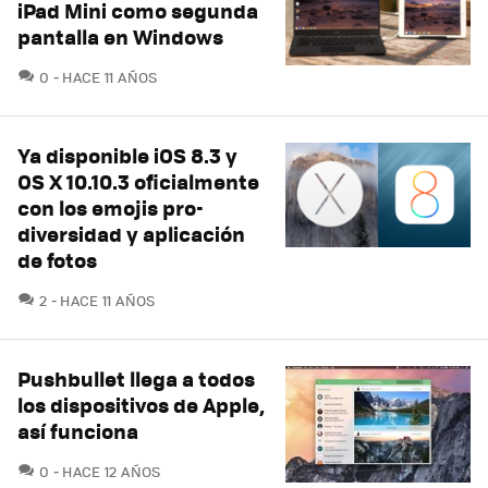
iPad Mini como segunda
pantalla en Windows
COMENTARIOS
0
HACE 11 AÑOS
Ya disponible iOS 8.3 y
OS X 10.10.3 oficialmente
con los emojis pro-
diversidad y aplicación
de fotos
COMENTARIOS
2
HACE 11 AÑOS
Pushbullet llega a todos
los dispositivos de Apple,
así funciona
COMENTARIOS
0
HACE 12 AÑOS