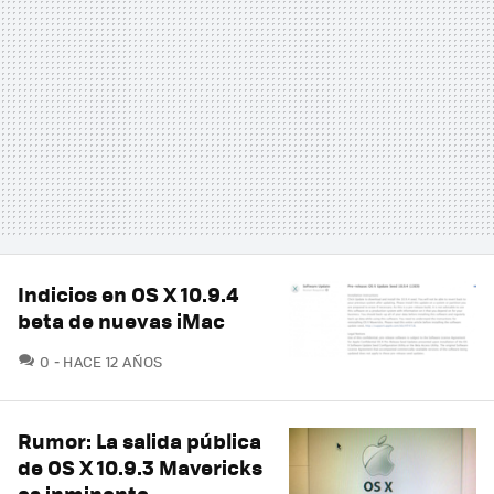
Indicios en OS X 10.9.4
beta de nuevas iMac
COMENTARIOS
0
HACE 12 AÑOS
Rumor: La salida pública
de OS X 10.9.3 Mavericks
es inminente