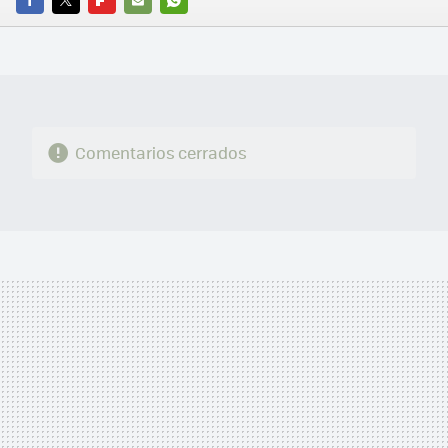
FACEBOOK
TWITTER
FLIPBOARD
E-
WHATSAPP
MAIL
Comentarios cerrados