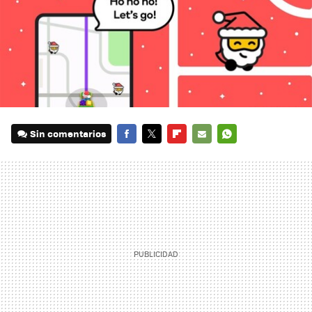
Sin comentarios
FACEBOOK
TWITTER
FLIPBOARD
E-
WHATSAPP
MAIL