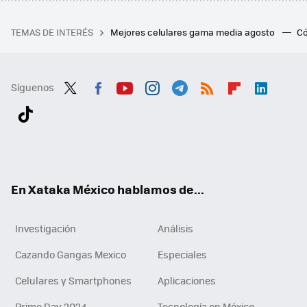
TEMAS DE INTERÉS
Mejores celulares gama media agosto
Có
Síguenos
Twit
Fac
You
Inst
Tele
RSS
Flip
Link
ter
ebo
tub
agr
gra
boa
edI
Tikt
ok
e
am
m
rd
n
ok
En Xataka México hablamos de...
Investigación
Análisis
Cazando Gangas Mexico
Especiales
Celulares y Smartphones
Aplicaciones
Prime Day 2024
Tecnología en México