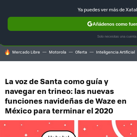
Ya puedes ver más de Xata
MENÚ
NUEVO
Añádenos como fuent
SELECCIÓN
GAMING
HOME
AUTO
TERRITORIO SAM
Solo necesitas una cuenta
HOY SE HABLA DE
Mercado Libre
Motorola
Oferta
Inteligencia Artificial
La voz de Santa como guía y
navegar en trineo: las nuevas
funciones navideñas de Waze en
México para terminar el 2020