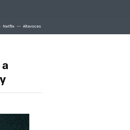
Netflix
Altavoces
 a
ry