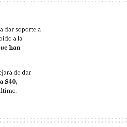
 a dar soporte a
ido a la
que han
jará de dar
a S40,
último.