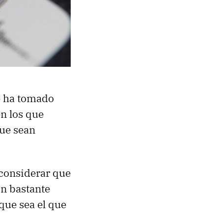
se ha tomado
en los que
que sean
 considerar que
n bastante
 que sea el que