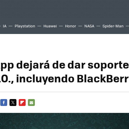
IA
Playstation
Huawei
Honor
NASA
Spider-Man
p dejará de dar soporte
.O., incluyendo BlackBer
FACEBOOK
TWITTER
FLIPBOARD
E-
MAIL