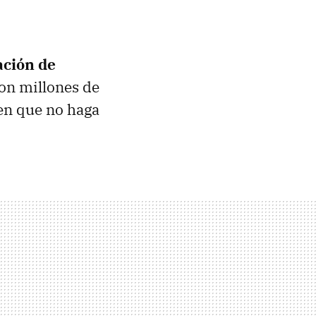
ación de
son millones de
ien que no haga