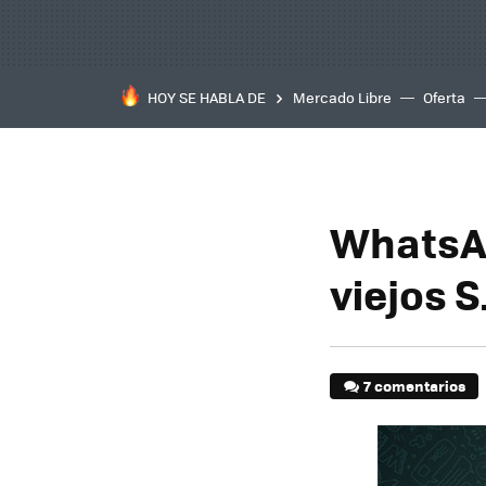
HOY SE HABLA DE
Mercado Libre
Oferta
WhatsAp
viejos S
7 comentarios