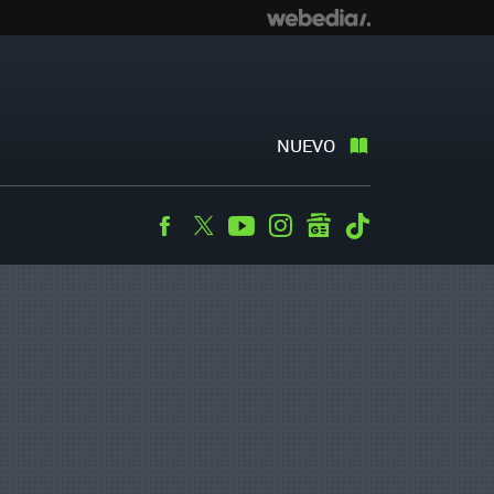
NUEVO
Facebook
Twitter
Youtube
Instagram
googlenews
Tiktok