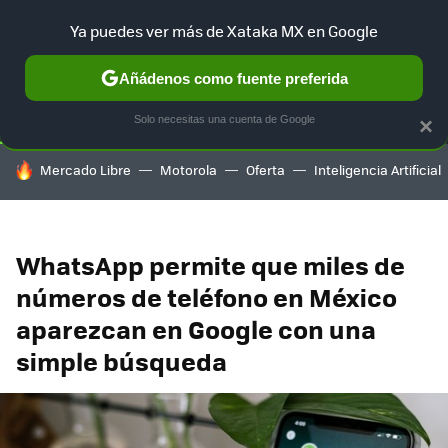
Ya puedes ver más de Xataka MX en Google
SELECCIÓN
GAMING
HOME
AUTO
TERRITORIO SAM
Añádenos como fuente preferida
Solo necesitas una cuenta de Google
×
HOY SE HABLA DE
Mercado Libre
Motorola
Oferta
Inteligencia Artificial
WhatsApp permite que miles de
números de teléfono en México
aparezcan en Google con una
simple búsqueda