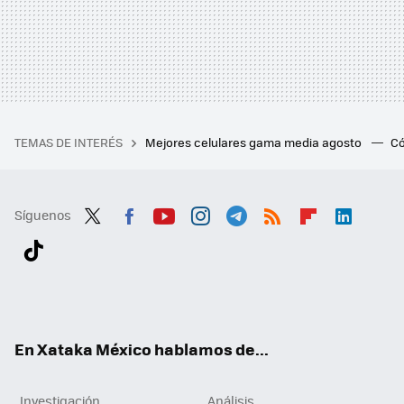
TEMAS DE INTERÉS
Mejores celulares gama media agosto
Có
Síguenos
Twit
Fac
You
Inst
Tele
RSS
Flip
Link
ter
ebo
tub
agr
gra
boa
edI
Tikt
ok
e
am
m
rd
n
ok
En Xataka México hablamos de...
Investigación
Análisis