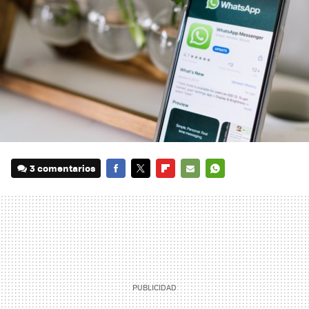
3 comentarios
FACEBOOK
TWITTER
FLIPBOARD
E-
WHATSAPP
MAIL