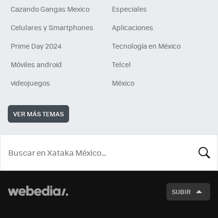
Cazando Gangas Mexico
Especiales
Celulares y Smartphones
Aplicaciones
Prime Day 2024
Tecnología en México
Móviles android
Telcel
videojuegos
México
VER MÁS TEMAS
BUSCA
SUBIR