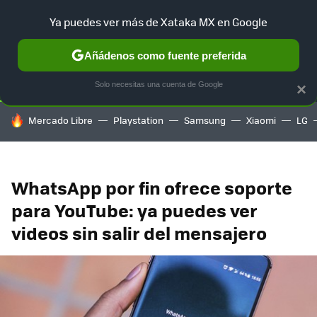
Ya puedes ver más de Xataka MX en Google
SELECCIÓN
GAMING
HOME
AUTO
TERRITORIO SAM
Añádenos como fuente preferida
Solo necesitas una cuenta de Google
×
HOY SE HABLA DE
Mercado Libre
Playstation
Samsung
Xiaomi
LG
WhatsApp por fin ofrece soporte
para YouTube: ya puedes ver
videos sin salir del mensajero