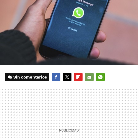
Sin comentarios
FACEBOOK
TWITTER
FLIPBOARD
E-
WHATSAPP
MAIL