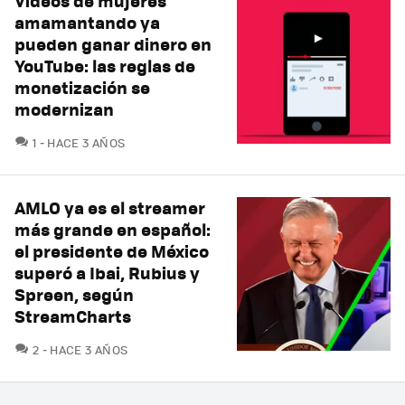
Videos de mujeres
amamantando ya
pueden ganar dinero en
YouTube: las reglas de
monetización se
modernizan
COMENTARIOS
1
HACE 3 AÑOS
AMLO ya es el streamer
más grande en español:
el presidente de México
superó a Ibai, Rubius y
Spreen, según
StreamCharts
COMENTARIOS
2
HACE 3 AÑOS