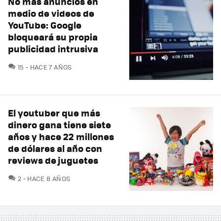
No más anuncios en
medio de videos de
YouTube: Google
bloqueará su propia
publicidad intrusiva
COMENTARIOS
15
HACE 7 AÑOS
El youtuber que más
dinero gana tiene siete
años y hace 22 millones
de dólares al año con
reviews de juguetes
COMENTARIOS
2
HACE 8 AÑOS