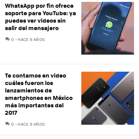
WhatsApp por fin ofrece
soporte para YouTube: ya
puedes ver videos sin
salir del mensajero
COMENTARIOS
0
HACE 9 AÑOS
Te contamos en video
cuáles fueron los
lanzamientos de
smartphones en México
más importantes del
2017
COMENTARIOS
0
HACE 9 AÑOS