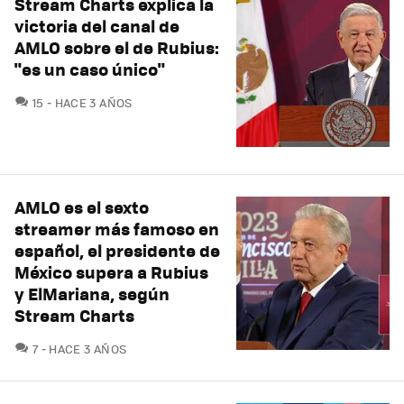
Stream Charts explica la
victoria del canal de
AMLO sobre el de Rubius:
"es un caso único"
COMENTARIOS
15
HACE 3 AÑOS
AMLO es el sexto
streamer más famoso en
español, el presidente de
México supera a Rubius
y ElMariana, según
Stream Charts
COMENTARIOS
7
HACE 3 AÑOS