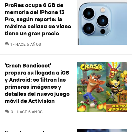
ProRes ocupa 6 GB de
memoria del iPhone 13
Pro, según reporte: la
máxima calidad de video
tiene un gran precio
COMENTARIOS
1
HACE 5 AÑOS
'Crash Bandicoot'
prepara su llegada a iOS
y Android: se filtran las
primeras imágenes y
detalles del nuevo juego
móvil de Activision
COMENTARIOS
0
HACE 6 AÑOS