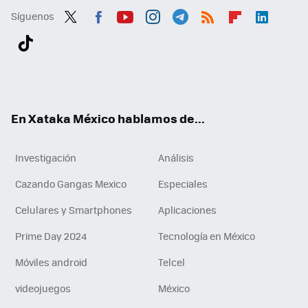
Síguenos
Twit
Fac
You
Inst
Tele
RSS
Flip
Link
ter
ebo
tub
agr
gra
boa
edI
Tikt
ok
e
am
m
rd
n
ok
En Xataka México hablamos de...
Investigación
Análisis
Cazando Gangas Mexico
Especiales
Celulares y Smartphones
Aplicaciones
Prime Day 2024
Tecnología en México
Móviles android
Telcel
videojuegos
México