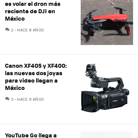
es volar el dron más
reciente de DJI en
México
COMENTARIOS
2
HACE 8 AÑOS
Canon XF405 y XF400:
las nuevas dos joyas
para video llegan a
México
COMENTARIOS
3
HACE 9 AÑOS
YouTube Go llega a