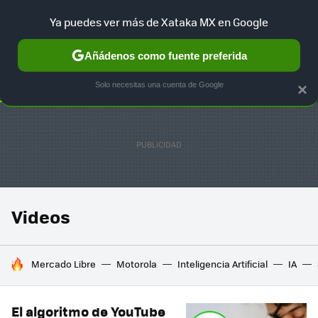
Ya puedes ver más de Xataka MX en Google
SELECCIÓN
GAMING
HOME
AUTO
TERRITORIO SAM
Añádenos como fuente preferida
Solo necesitas una cuenta de Google
×
Videos
HOY SE HABLA DE
Mercado Libre
Motorola
Inteligencia Artificial
IA
El algoritmo de YouTube