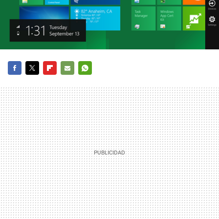
FACEBOOK
TWITTER
FLIPBOARD
E-
WHATSAPP
MAIL