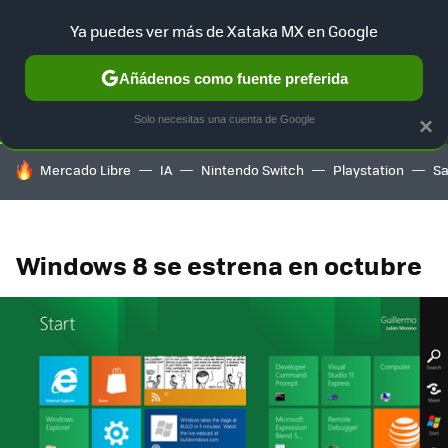
Ya puedes ver más de Xataka MX en Google
SELECCIÓN
GAMING
HOME
AUTO
TERRITORIO SAM
Añádenos como fuente preferida
Solo necesitas una cuenta de Google
×
HOY SE HABLA DE
Mercado Libre
IA
Nintendo Switch
Playstation
S
Windows 8 se estrena en octubre