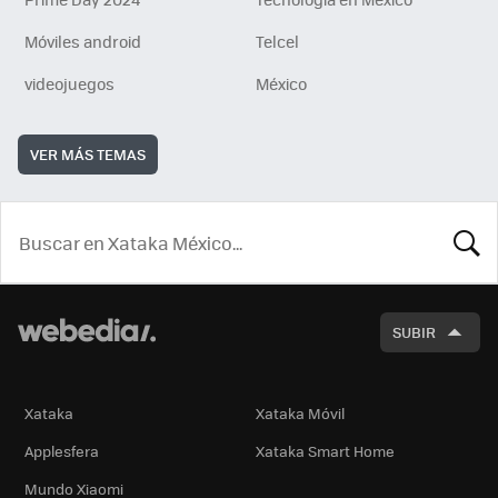
Móviles android
Telcel
videojuegos
México
VER MÁS TEMAS
BUSCA
SUBIR
Xataka
Xataka Móvil
Applesfera
Xataka Smart Home
Mundo Xiaomi