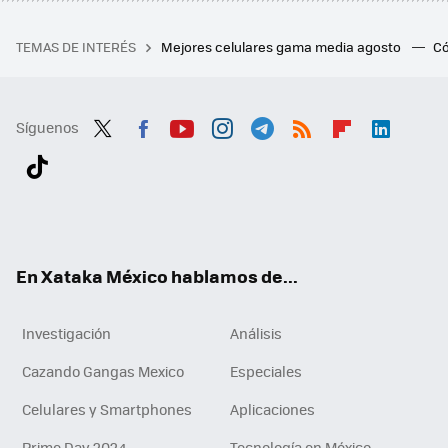
TEMAS DE INTERÉS
Mejores celulares gama media agosto
Có
Síguenos
Twit
Fac
You
Inst
Tele
RSS
Flip
Link
ter
ebo
tub
agr
gra
boa
edI
Tikt
ok
e
am
m
rd
n
ok
En Xataka México hablamos de...
Investigación
Análisis
Cazando Gangas Mexico
Especiales
Celulares y Smartphones
Aplicaciones
Prime Day 2024
Tecnología en México