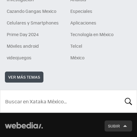
Cazando Gangas Mexico
Especiales
Celulares y Smartphones
Aplicaciones
Prime Day 2024
Tecnología en México
Móviles android
Telcel
videojuegos
México
VER MÁS TEMAS
BUSCA
SUBIR