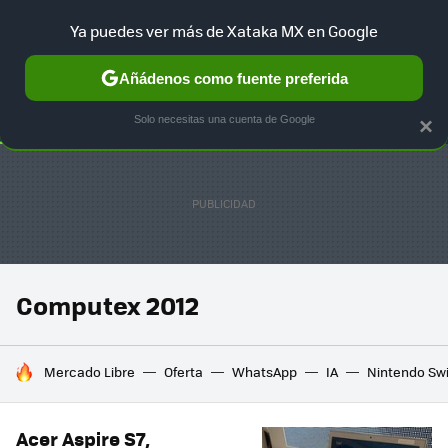
Ya puedes ver más de Xataka MX en Google
SELECCIÓN
GAMING
HOME
AUTO
TERRITORIO SAM
Añádenos como fuente preferida
Solo necesitas una cuenta de Google
×
Computex 2012
HOY SE HABLA DE
Mercado Libre
Oferta
WhatsApp
IA
Nintendo Sw
Acer Aspire S7,