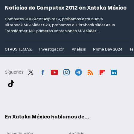
Noticias de Computex 2012 en Xataka México
Computex 2012:Acer Aspire S7, probamos esta nueva
ultrabook.MSI Slider S20, probamos el ultrabook slider.Asus
Transformer AiO: primeras impresiones.MSI Slider...
OTROS TEMAS:
Investigación
Análisis
Prime Day 2024
Te
Síguenos
Twit
Fac
You
Inst
Tele
RSS
Flip
Link
ter
ebo
tub
agr
gra
boa
edI
Tikt
ok
e
am
m
rd
n
ok
En Xataka México hablamos de...
Investigación
Análisis