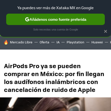
Ya puedes ver más de Xataka MX en Google
SELECCIÓN
GAMING
HOME
AUTO
TERRITORIO SAM
Añádenos como fuente preferida
Solo necesitas una cuenta de Google
×
HOY SE HABLA DE
Mercado Libre
Oferta
IA
Playstation
Huawei
AirPods Pro ya se pueden
comprar en México: por fin llegan
los audífonos inalámbricos con
cancelación de ruido de Apple