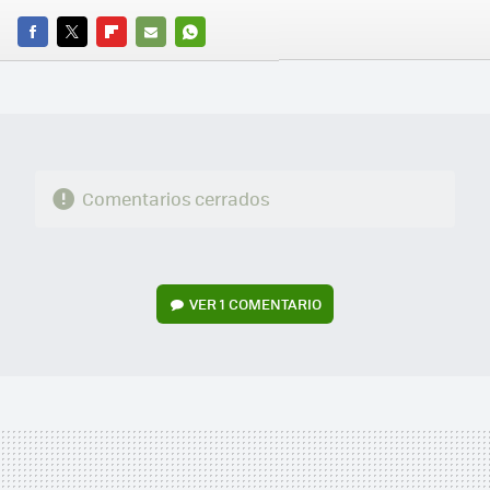
FACEBOOK
TWITTER
FLIPBOARD
E-
WHATSAPP
MAIL
Comentarios cerrados
VER
1 COMENTARIO