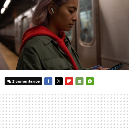
2 comentarios
FACEBOOK
TWITTER
FLIPBOARD
E-
WHATSAPP
MAIL