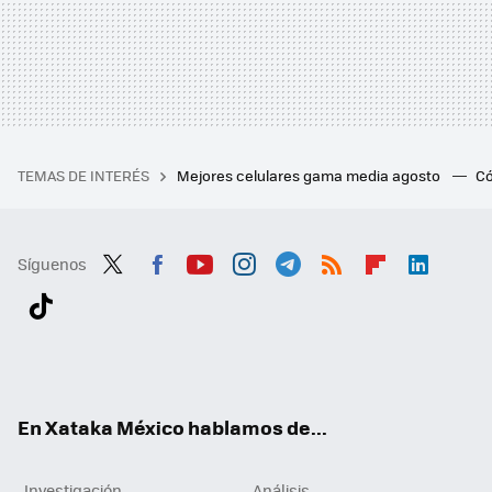
TEMAS DE INTERÉS
Mejores celulares gama media agosto
Có
Síguenos
Twit
Fac
You
Inst
Tele
RSS
Flip
Link
ter
ebo
tub
agr
gra
boa
edI
Tikt
ok
e
am
m
rd
n
ok
En Xataka México hablamos de...
Investigación
Análisis