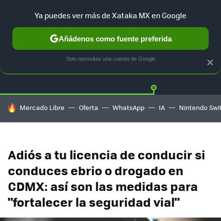
Ya puedes ver más de Xataka MX en Google
Añádenos como fuente preferida
Twitter
Fa
TESLA
UBER
AUTO ELECTRICO
Solo necesitas una cuenta de Google
×
HOY SE HABLA DE
Mercado Libre
Oferta
WhatsApp
IA
Nintendo Swi
Adiós a tu licencia de conducir si
conduces ebrio o drogado en
CDMX: así son las medidas para
"fortalecer la seguridad vial"