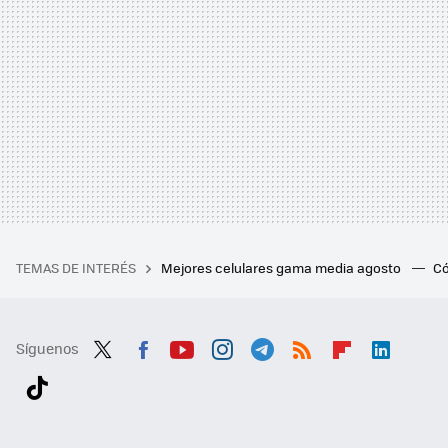
TEMAS DE INTERÉS
Mejores celulares gama media agosto
Có
Síguenos
Twit
Fac
You
Inst
Tele
RSS
Flip
Link
ter
ebo
tub
agr
gra
boa
edI
Tikt
ok
e
am
m
rd
n
ok