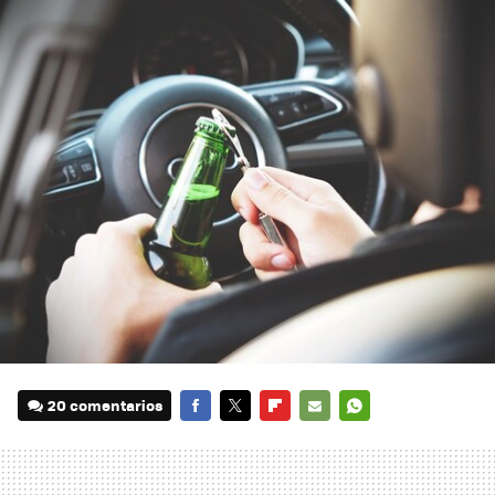
20 comentarios
FACEBOOK
TWITTER
FLIPBOARD
E-
WHATSAPP
MAIL