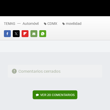
TEMAS
Automóvil
CDMX
movilidad
FACEBOOK
TWITTER
FLIPBOARD
E-
WHATSAPP
MAIL
Comentarios cerrados
VER
20 COMENTARIOS