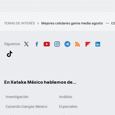
TEMAS DE INTERÉS
Mejores celulares gama media agosto
Có
Síguenos
Twit
Fac
You
Inst
Tele
RSS
Flip
Link
ter
ebo
tub
agr
gra
boa
edI
Tikt
ok
e
am
m
rd
n
ok
En Xataka México hablamos de...
Investigación
Análisis
Cazando Gangas Mexico
Especiales