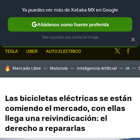
Ya puedes ver más de Xataka MX en Google
MENÚ
NUEVO
Añádenos como fuente preferida
Solo necesitas una cuenta de Google
×
Twitter
Fa
TESLA
UBER
AUTO ELECTRICO
HOY SE HABLA DE
Mercado Libre
Motorola
Inteligencia Artificial
IA
Las bicicletas eléctricas se están
comiendo el mercado, con ellas
llega una reivindicación: el
derecho a repararlas