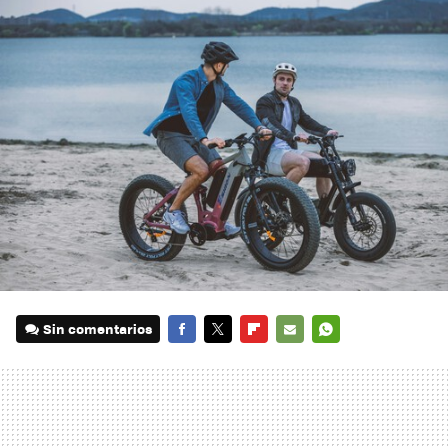
Sin comentarios
FACEBOOK
TWITTER
FLIPBOARD
E-
WHATSAPP
MAIL